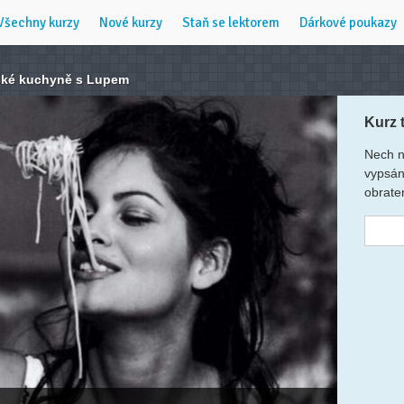
Všechny kurzy
Nové kurzy
Staň se lektorem
Dárkové poukazy
lské kuchyně s Lupem
Kurz 
Nech n
vypsán
obrate