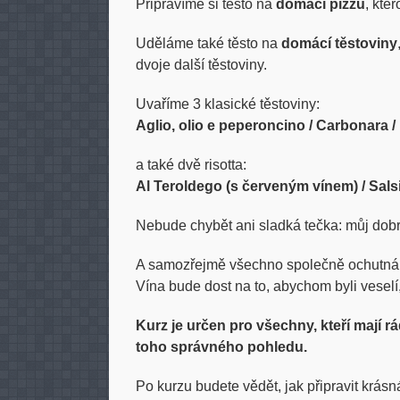
Připravíme si těsto na
domácí pizzu
, kte
Uděláme také těsto na
domácí těstoviny
dvoje další těstoviny.
Uvaříme 3 klasické těstoviny:
Aglio, olio e peperoncino / Carbonara /
a také dvě risotta:
Al Teroldego (s červeným vínem) / Salsi
Nebude chybět ani sladká tečka: můj dobr
A samozřejmě všechno společně ochutnáme
Vína bude dost na to, abychom byli veselí, 
Kurz je určen pro všechny, kteří mají rád
toho správného pohledu.
Po kurzu budete vědět, jak připravit krásná 