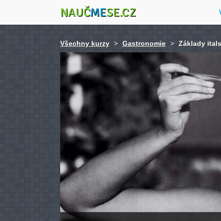
NAUČ
ME
SE.CZ
Všechny kurzy
>
Gastronomie
>
Základy ita