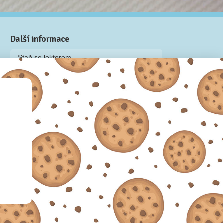
Další informace
Staň se lektorem
Video: Jak připravit kurz na Naučmese
Často kladené dotazy
Dárkové poukazy
Podmínky užívání
Obchodní podmínky
Zásady používání cookie souborů
Pravidla ochrany osobních údajů
 2012-2026.
Sdílíme dovednosti, offline i online.