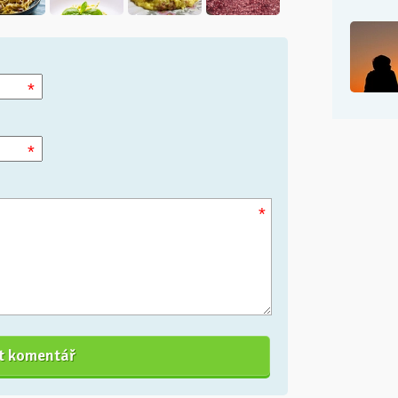
*
*
*