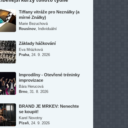
Tiffany vitráže pro Neználky (a
mírné Ználky)
Marie Bezuchová
,
Rousínov
Individuální
Základy háčkování
Eva Mrázková
,
Praha
24. 9. 2026
Improdílny - Otevřené tréninky
improvizace
Bára Herucová
,
Brno
31. 8. 2026
BRAND JE MRKEV: Nenechte
se koupit!
Karel Novotny
,
Plzeň
24. 9. 2026