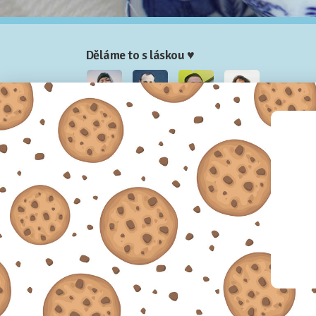
Děláme to s láskou ♥
Nela
Josef
Honza
Adam
Partneři