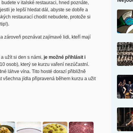
 budete v italské restauraci, hned poznáte,
jestli je lepší hledat dál, abyste se dobře a
ských restaurací chodit nebudete, protože si
ip!).
 a zároveň poznávat zajímavé lidi, kteří mají
 a užít si den s námi,
je možné přihlásit i
0 osob), který se kurzu vaření nezúčastní.
né láhve vína. Tito hosté dorazí přibližně
t všechna jídla připravená během kurzu a užit