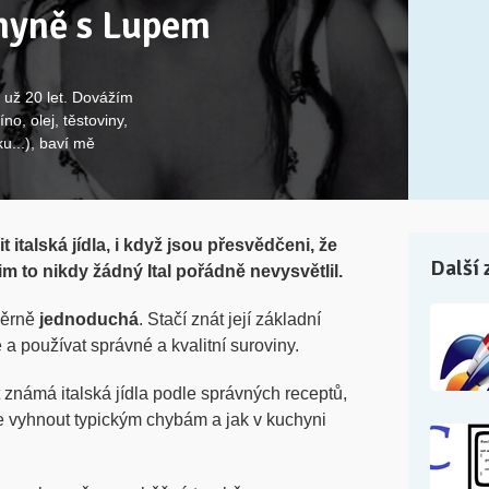
chyně s Lupem
ii už 20 let. Dovážím
íno, olej, těstoviny,
u...), baví mě
t italská jídla, i když jsou přesvědčeni, že
Další 
m to nikdy žádný Ital pořádně nevysvětlil.
měrně
jednoduchá
. Stačí znát její základní
a používat správné a kvalitní suroviny.
t známá italská jídla podle správných receptů,
 se vyhnout typickým chybám a jak v kuchyni