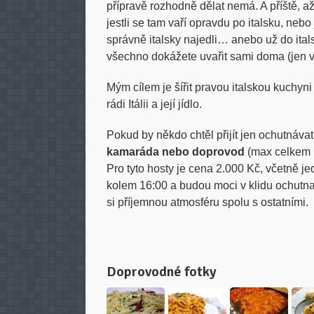
přípravě rozhodně dělat nemá. A příště, až
jestli se tam vaří opravdu po italsku, nebo 
správně italsky najedli… anebo už do ital
všechno dokážete uvařit sami doma (jen vt
Mým cílem je šířit pravou italskou kuchyni
rádi Itálii a její jídlo.
Pokud by někdo chtěl přijít jen ochutnávat
kamaráda nebo doprovod
(max celkem 1
Pro tyto hosty je cena 2.000 Kč, včetně jed
kolem 16:00 a budou moci v klidu ochutna
si příjemnou atmosféru spolu s ostatními.
Doprovodné fotky