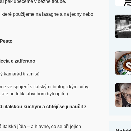
rou pak upečeme v běžné troubě.
, které použijeme na lasagne a na jedny nebo
 Pesto
ccia e zafferano
.
ý kamarád tiramisù.
 ve spojení s italskými biologickými víny.
ale ne tolik, abychom byli opilí :)
i italskou kuchyni a chtějí se ji naučit z
italská jídla – a hlavně, co se při jejich
Nejobl