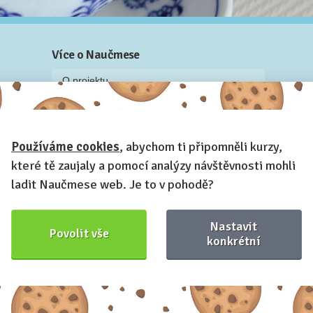
Více o Naučmese
O projektu
Blog: recenze z kurzů, rozhovory a články
Historky z kurzů
Používáme cookies
, abychom ti připomněli kurzy,
Příběh Naučmese
které tě zaujaly a pomocí analýzy návštěvnosti mohli
Naučmese festivaly
ladit Naučmese web. Je to v pohodě?
Náš systém pro vaši firmu
Prostory pro pořádání kurzů
Nastavit
Povolit vše
Kontakt a fakturační údaje
konkrétní
Naučmese,