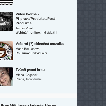
Video tvorba -
Příprava/Produkce/Post-
Produkce
Tomáš Vorel
,
Webinář - online
Individuální
Večerní (?) skleněná mozaika
Marie Bezuchová
,
Rousínov
Individuální
Tvůrčí psaní hrou
Michal Čagánek
,
Praha
Individuální
íbenější kurzy tohoto týdne