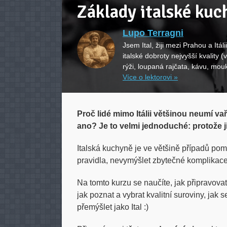
Základy italské ku
Lupo Terragni
Jsem Ital, žiji mezi Prahou a Itál
italské dobroty nejvyšší kvality (v
rýži, loupaná rajčata, kávu, mouk
Více o lektorovi »
Proč lidé mimo Itálii většinou neumí vaři
ano? Je to velmi jednoduché: protože ji
Italská kuchyně je ve většině případů po
pravidla, nevymýšlet zbytečné komplikace 
Na tomto kurzu se naučíte, jak připravova
jak poznat a vybrat kvalitní suroviny, jak
přemýšlet jako Ital :)