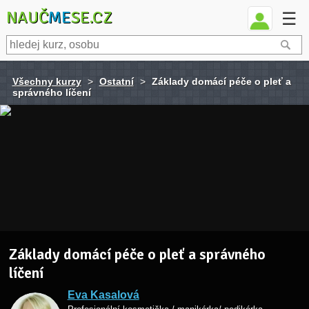
NAUČ
ME
SE.CZ
☰
Všechny kurzy
>
Ostatní
>
Základy domácí péče o pleť a
správného líčení
Základy domácí péče o pleť a správného
líčení
Eva Kasalová