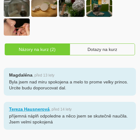
Názory na kurz (2)
Dotazy na kurz
Magdaléna
, před 13 lety
Byla jsem nad miru spokojena a melo to prome velky prinos.
Urcite budu doporucovat dal.
Tereza Hausnerová
, před 14 lety
příjemná náplň odpoledne a něco jsem se skutečně naučila.
Jsem velmi spokojená