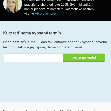
Profesionální kosmetička / manikérka/ pedikérka
pracující v oboru od roku 1998. Svým klientkám
nabízí především kompletní kosmetické ošetření,
včetně
Více o lektorovi »
Kurz teď nemá vypsaný termín
Nech nám svůj e-mail – dáš tak lektorovi podnět k vypsání nového
termínu. Jakmile jej vypíše, dáme ti obratem vědět.