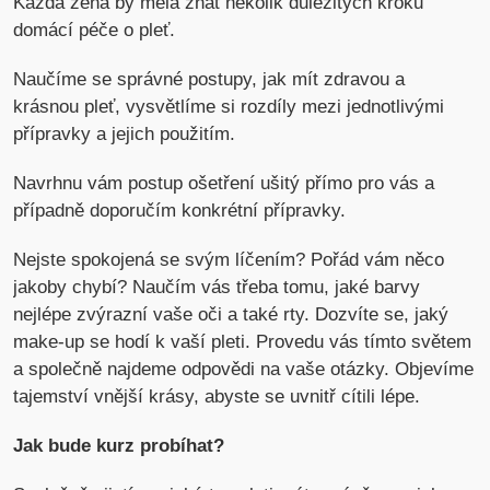
Každá žena by měla znát několik důležitých kroků
domácí péče o pleť.
Naučíme se správné postupy, jak mít zdravou a
krásnou pleť, vysvětlíme si rozdíly mezi jednotlivými
přípravky a jejich použitím.
Navrhnu vám postup ošetření ušitý přímo pro vás a
případně doporučím konkrétní přípravky.
Nejste spokojená se svým líčením? Pořád vám něco
jakoby chybí? Naučím vás třeba tomu, jaké barvy
nejlépe zvýrazní vaše oči a také rty. Dozvíte se, jaký
make-up se hodí k vaší pleti. Provedu vás tímto světem
a společně najdeme odpovědi na vaše otázky. Objevíme
tajemství vnější krásy, abyste se uvnitř cítili lépe.
Jak bude kurz probíhat?