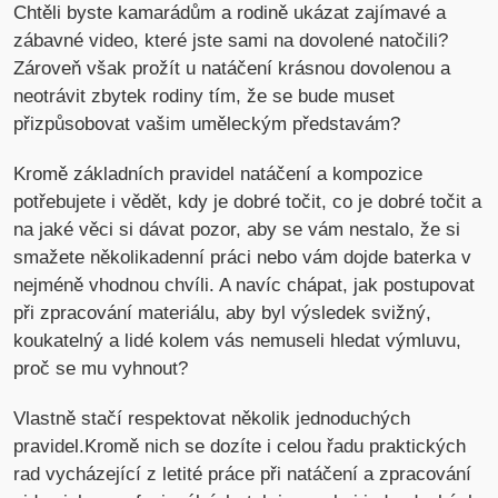
Chtěli byste kamarádům a rodině ukázat zajímavé a
zábavné video, které jste sami na dovolené natočili?
Zároveň však prožít u natáčení krásnou dovolenou a
neotrávit zbytek rodiny tím, že se bude muset
přizpůsobovat vašim uměleckým představám?
Kromě základních pravidel natáčení a kompozice
potřebujete i vědět, kdy je dobré točit, co je dobré točit a
na jaké věci si dávat pozor, aby se vám nestalo, že si
smažete několikadenní práci nebo vám dojde baterka v
nejméně vhodnou chvíli. A navíc chápat, jak postupovat
při zpracování materiálu, aby byl výsledek svižný,
koukatelný a lidé kolem vás nemuseli hledat výmluvu,
proč se mu vyhnout?
Vlastně stačí respektovat několik jednoduchých
pravidel.Kromě nich se dozíte i celou řadu praktických
rad vycházející z letité práce při natáčení a zpracování