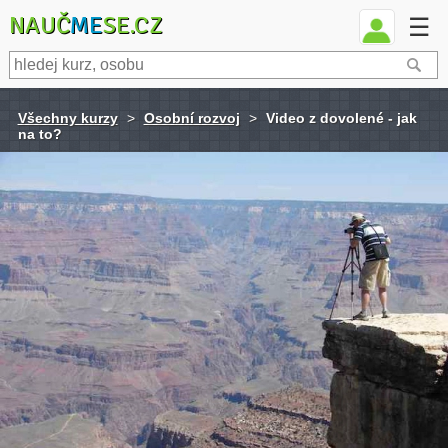
NAUČ
ME
SE.CZ
☰
Všechny kurzy
>
Osobní rozvoj
>
Video z dovolené - jak
na to?