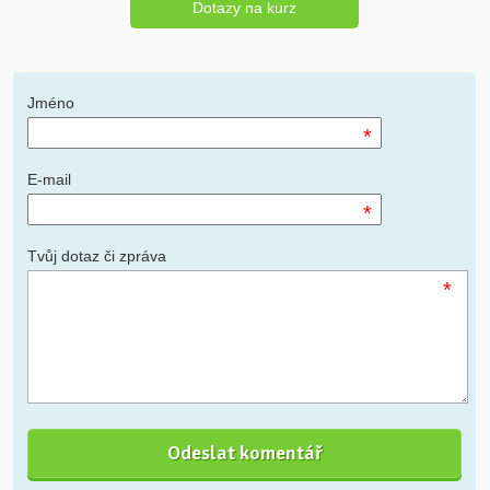
Dotazy na kurz
Jméno
*
E-mail
*
Tvůj dotaz či zpráva
*