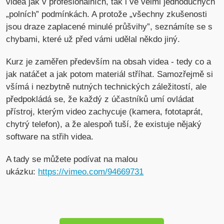
videa jak v profesionálních, tak i ve velmi jednoduchých
„polních” podmínkách. A protože „všechny zkušenosti
jsou draze zaplacené minulé průšvihy”, seznámíte se s
chybami, které už před vámi udělal někdo jiný.
Kurz je zaměřen především na obsah videa - tedy co a
jak natáčet a jak potom materiál stříhat. Samozřejmě si
všímá i nezbytně nutných technických záležitostí, ale
předpokládá se, že každý z účastníků umí ovládat
přístroj, kterým video zachycuje (kamera, fototaprát,
chytrý telefon), a že alespoň tuší, že existuje nějaký
software na střih videa.
A tady se můžete podívat na malou
ukázku:
https://vimeo.com/94669731