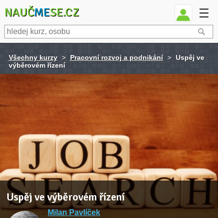
NAUČ
ME
SE.CZ
☰
Všechny kurzy
>
Pracovní rozvoj a podnikání
>
Uspěj ve
výběrovém řízení
Uspěj ve výběrovém řízení
Milan Pavlíček