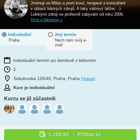
Jmenuji se Milan a jsem kouč, terapeut a konzultant
v oblasti lidských zdrojů. A taky vášnivý běžec :-)
Lidskými zdroji se profesně zabývám od roku 2006,
Více o lektorovi »
Individuální
Jiný termín
Praha
Nech nám svůj e-
mail
Individuální termín po domluvě s lektorem
3
Sokolovská 126/40, Praha, Praha
(mapa)
Kurz je individuální
Kurzu se již zúčastnili
1 200 Kč
Přihlas se