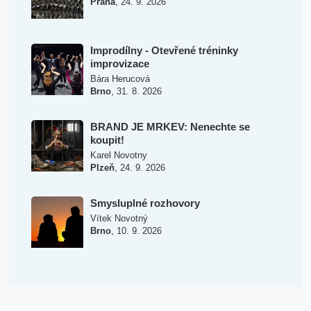
,
Praha
24. 9. 2026
Improdílny - Otevřené tréninky
improvizace
Bára Herucová
,
Brno
31. 8. 2026
BRAND JE MRKEV: Nenechte se
koupit!
Karel Novotny
,
Plzeň
24. 9. 2026
Smysluplné rozhovory
Vítek Novotný
,
Brno
10. 9. 2026