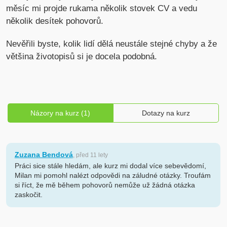
měsíc mi projde rukama několik stovek CV a vedu
několik desítek pohovorů.
Nevěřili byste, kolik lidí dělá neustále stejné chyby a že
většina životopisů si je docela podobná.
Názory na kurz (1)
Dotazy na kurz
Zuzana Bendová
, před 11 lety
Práci sice stále hledám, ale kurz mi dodal více sebevědomí,
Milan mi pomohl nalézt odpovědi na záludné otázky. Troufám
si říct, že mě během pohovorů nemůže už žádná otázka
zaskočit.