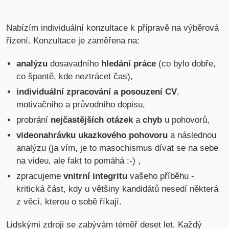
Nabízím individuální konzultace k přípravě na výběrová
řízení. Konzultace je zaměřena na:
analýzu
dosavadního
hledání práce
(co bylo dobře,
co špantě, kde neztrácet čas),
individuální zpracování a posouzení CV
,
motivačního a průvodního dopisu,
probrání
nejčastějších otázek
a
chyb
u pohovorů,
videonahrávku ukazkového pohovoru
a následnou
analýzu (ja vím, je to masochismus dívat se na sebe
na videu, ale fakt to pomáhá :-) ,
zpracujeme
vnitrní integritu
vašeho příběhu -
kritická část, kdy u většiny kandidátů nesedí některá
z věcí, kterou o sobě říkají.
Lidskými zdroji se zabývám téměř deset let. Každý