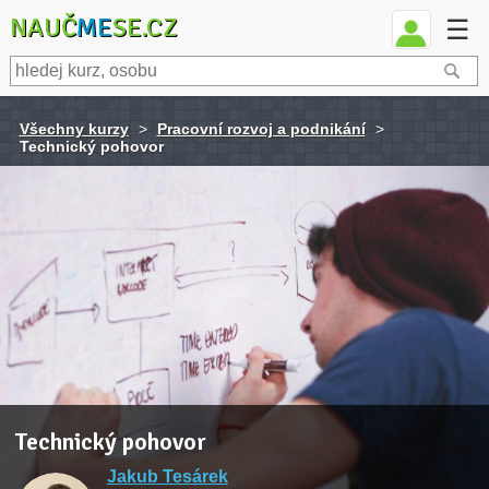
NAUČ
ME
SE.CZ
☰
Všechny kurzy
>
Pracovní rozvoj a podnikání
>
Technický pohovor
Technický pohovor
Jakub Tesárek