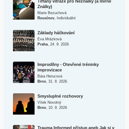
Tiffany vitráže pro Neználky (a mírné
Ználky)
Marie Bezuchová
,
Rousínov
Individuální
Základy háčkování
Eva Mrázková
,
Praha
24. 9. 2026
Improdílny - Otevřené tréninky
improvizace
Bára Herucová
,
Brno
31. 8. 2026
Smysluplné rozhovory
Vítek Novotný
,
Brno
10. 9. 2026
Trauma Informed přístup aneb Jak si v