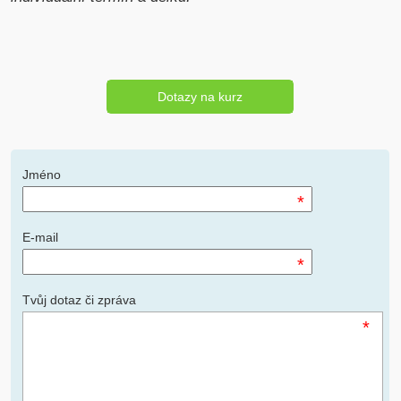
Dotazy na kurz
Jméno
*
E-mail
*
Tvůj dotaz či zpráva
*