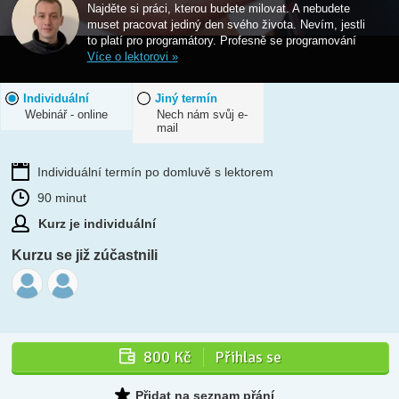
Najděte si práci, kterou budete milovat. A nebudete
muset pracovat jediný den svého života. Nevím, jestli
to platí pro programátory. Profesně se programování
Více o lektorovi »
Individuální
Jiný termín
Webinář - online
Nech nám svůj e-
mail
Individuální termín po domluvě s lektorem
90 minut
Kurz je individuální
Kurzu se již zúčastnili
800 Kč
Přihlas se
Přidat na seznam přání