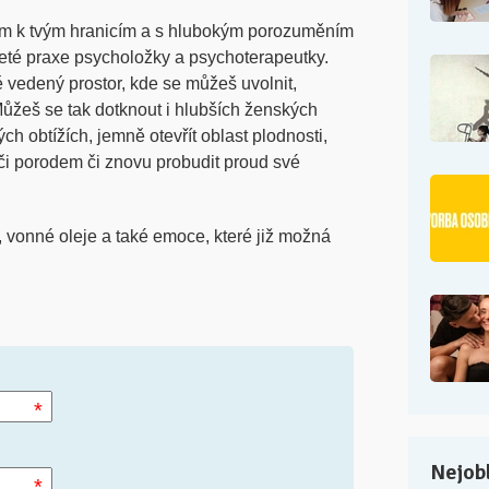
tem k tvým hranicím a s hlubokým porozuměním
eté praxe psycholožky a psychoterapeutky.
 vedený prostor, kde se můžeš uvolnit,
ůžeš se tak dotknout i hlubších ženských
ch obtížích, jemně otevřít oblast plodnosti,
či porodem či znovu probudit proud své
vonné oleje a také emoce, které již možná
*
Nejobl
*