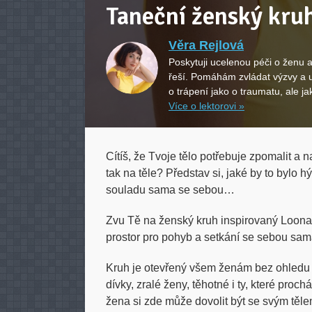
Taneční ženský kru
Věra Rejlová
Poskytuji ucelenou péči o ženu a
řeší. Pomáhám zvládat výzvy a u
o trápení jako o traumatu, ale j
Více o lektorovi »
Cítíš, že Tvoje tělo potřebuje zpomalit a 
tak na těle? Představ si, jaké by to bylo h
souladu sama se sebou…
Zvu Tě na ženský kruh inspirovaný Loona
prostor pro pohyb a setkání se sebou sam
Kruh je otevřený všem ženám bez ohledu n
dívky, zralé ženy, těhotné i ty, které pro
žena si zde může dovolit být se svým těle