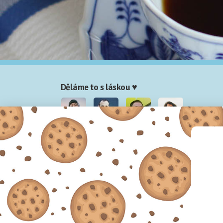
Děláme to s láskou ♥
Nela
Josef
Honza
Adam