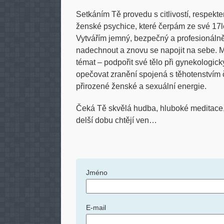
Setkáním Tě provedu s citlivostí, respek
ženské psychice, které čerpám ze své 17l
Vytvářím jemný, bezpečný a profesionálně
nadechnout a znovu se napojit na sebe. M
témat – podpořit své tělo při gynekologický
opečovat zranění spojená s těhotenstvím 
přirozené ženské a sexuální energie.
Čeká Tě skvělá hudba, hluboké meditace, 
delší dobu chtějí ven…
Jméno
E-mail