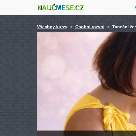
NAUČ
ME
SE.CZ
Všechny kurzy
>
Osobní rozvoj
>
Taneční že