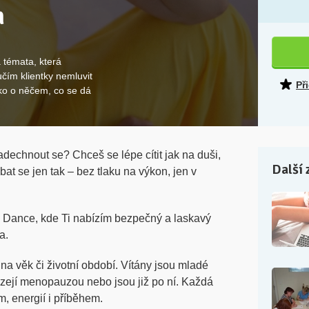
h
 témata, která
čím klientky nemluvit
Př
ako o něčem, co se dá
nadechnout se? Chceš se lépe cítit jak na duši,
Další 
ýbat se jen tak – bez tlaku na výkon, jen v
 Dance, kde Ti nabízím bezpečný a laskavý
a.
a věk či životní období. Vítány jsou mladé
cházejí menopauzou nebo jsou již po ní. Každá
m, energií i příběhem.