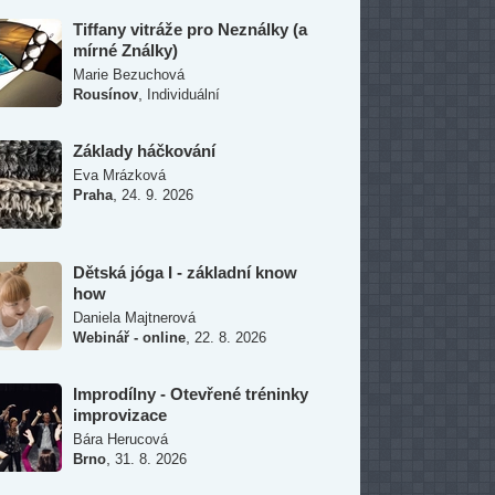
Tiffany vitráže pro Neználky (a
mírné Ználky)
Marie Bezuchová
,
Rousínov
Individuální
Základy háčkování
Eva Mrázková
,
Praha
24. 9. 2026
Dětská jóga I - základní know
how
Daniela Majtnerová
,
Webinář - online
22. 8. 2026
Improdílny - Otevřené tréninky
improvizace
Bára Herucová
,
Brno
31. 8. 2026