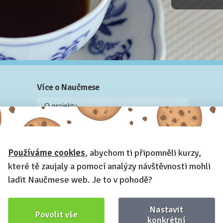
Více o Naučmese
O projektu
Blog: recenze z kurzů, rozhovory a články
Historky z kurzů
Používáme cookies
, abychom ti připomněli kurzy,
Příběh Naučmese
které tě zaujaly a pomocí analýzy návštěvnosti mohli
Naučmese festivaly
ladit Naučmese web. Je to v pohodě?
Náš systém pro vaši firmu
Prostory pro pořádání kurzů
Nastavit
Povolit vše
Kontakt a fakturační údaje
konkrétní