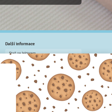
Další informace
Staň se lektorem
Video: Jak připravit kurz na Naučmese
Často kladené dotazy
Dárkové poukazy
Podmínky užívání
Obchodní podmínky
Zásady používání cookie souborů
Pravidla ochrany osobních údajů