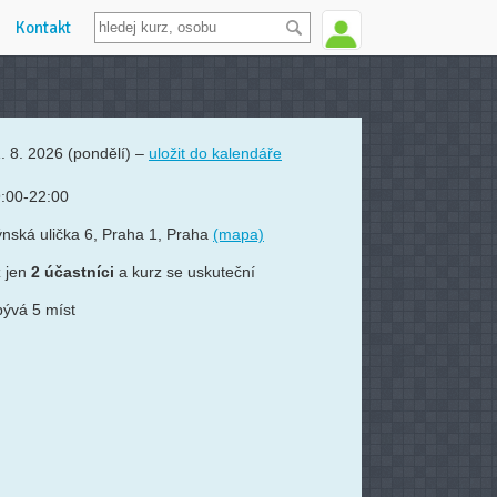
Kontakt
. 8. 2026
(pondělí)
–
uložit do kalendáře
:00-22:00
nská ulička 6, Praha 1, Praha
(mapa)
 jen
2 účastníci
a kurz se uskuteční
ývá 5 míst