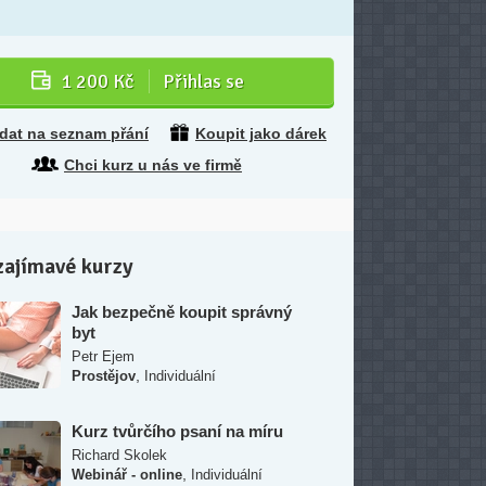
1 200 Kč
Přihlas se
idat na seznam přání
Koupit jako dárek
Chci kurz u nás ve firmě
zajímavé kurzy
Jak bezpečně koupit správný
byt
Petr Ejem
,
Prostějov
Individuální
Kurz tvůrčího psaní na míru
Richard Skolek
,
Webinář - online
Individuální