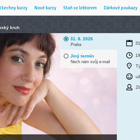
Všechny kurzy
Nové kurzy
Staň se lektorem
Dárkové poukazy
nský kruh
31. 8. 2026
31
Praha
19
Jiný termín
Nech nám svůj e-mail
Tý
už
Zb