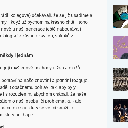
rádi, kolegové) očekávají, že se již usadíme a
my, i když už bychom na krásno chtěli, toho
nově u naší generace ještě nabourávají
 a fotografie zásnub, svateb, snímků z
 někdy i jednám
fungují myšlenové pochody u žen a mužů.
é pohlaví na naše chování a jednání reaguje,
 sdělit opačnému pohlaví tak, aby byly
 i s rozuzlením, abychom chápali, že naše
ájem o naší osobu, či problematiku - ale
venému mozku, který se velmi snažil o
em, který nechápe.
ti