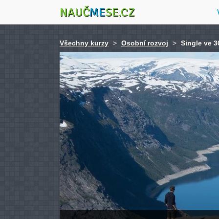
NAUČ
ME
SE.CZ
Všechny kurzy
>
Osobní rozvoj
>
Single ve 