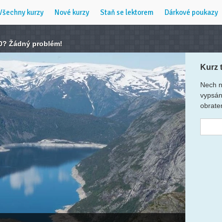
Všechny kurzy
Nové kurzy
Staň se lektorem
Dárkové poukazy
30? Žádný problém!
Kurz 
Nech n
vypsán
obrate