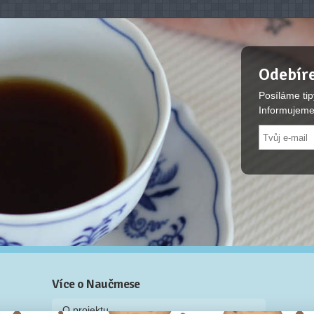
Odebíre
Posíláme tip
Informujeme
Více o Naučmese
O projektu