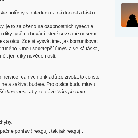
idské potřeby s ohledem na náklonost a lásku.
y, je to založeno na osobnostních rysech a
 díky rysům chování, které si v sobě neseme
tek a otců. Zde si vysvětlíme, jak komunikovat
druhého. Ono i sebelepší úmysl a velká láska,
nčit jen díky nevědomosti.
nejvíce reálných příkladů ze života, to co jste
elné a zažívat budete. Proto sice budu mluvit
ší zkušenost,
aby to právě
Vám předalo
chyby,
pačné pohlaví) reagují, tak jak reagují,