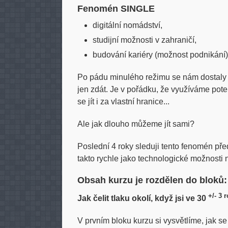
Fenomén SINGLE
digitální nomádství,
studijní možnosti v zahraničí,
budování kariéry (možnost podnikání), 
Po pádu minulého režimu se nám dostaly 
jen zdát. Je v pořádku, že využíváme pote
se jít i za vlastní hranice...
Ale jak dlouho můžeme jít sami?
Poslední 4 roky sleduji tento fenomén př
takto rychle jako technologické možnosti
Obsah kurzu je rozdělen do bloků:
+/- 3 
Jak čelit tlaku okolí, když jsi ve 30
V prvním bloku kurzu si vysvětlíme, jak s