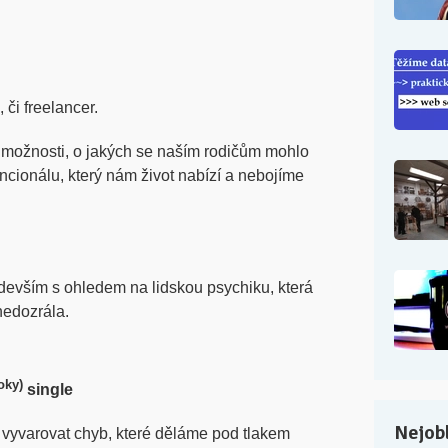
či freelancer.
možnosti, o jakých se naším rodičům mohlo
ncionálu, který nám život nabízí a nebojíme
edevším s ohledem na lidskou psychiku, která
 nedozrála.
roky)
single
Nejobl
e vyvarovat chyb, které děláme pod tlakem