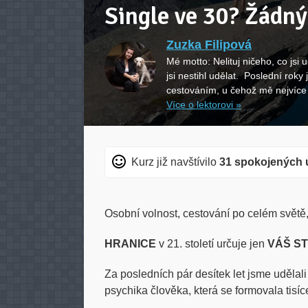
Single ve 30? Žádný
Zuzka Filipová
Mé motto: Nelituj ničeho, co jsi ud
jsi nestihl udělat. Poslední roky 
cestováním, u čehož mě nejvíce
Více o lektorovi »
Kurz již navštívilo
31 spokojených 
Osobní volnost, cestování po celém světě
HRANICE
v 21. století určuje jen
VÁŠ S
Za posledních pár desítek let jsme udělali
psychika člověka, která se formovala tisíc