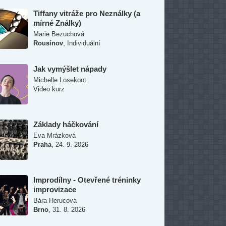
Tiffany vitráže pro Neználky (a
mírné Ználky)
Marie Bezuchová
,
Rousínov
Individuální
Jak vymýšlet nápady
Michelle Losekoot
Video kurz
Základy háčkování
Eva Mrázková
,
Praha
24. 9. 2026
Improdílny - Otevřené tréninky
improvizace
Bára Herucová
,
Brno
31. 8. 2026