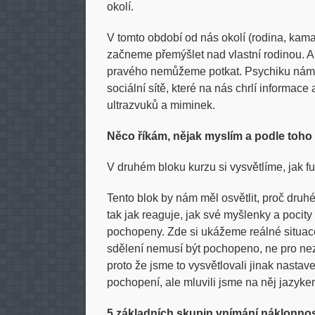
okolí.
V tomto období od nás okolí (rodina, kama
začneme přemýšlet nad vlastní rodinou. A 
pravého nemůžeme potkat. Psychiku nám 
sociální sítě, které na nás chrlí informace
ultrazvuků a miminek.
Něco říkám, nějak myslím a podle toho
V druhém bloku kurzu si vysvětlíme, jak 
Tento blok by nám měl osvětlit, proč druh
tak jak reaguje, jak své myšlenky a pocity
pochopeny. Zde si ukážeme reálné situace
sdělení nemusí být pochopeno, ne pro nez
proto že jsme to vysvětlovali jinak nasta
pochopení, ale mluvili jsme na něj jazyk
5 základních skupin vnímání náklonnos