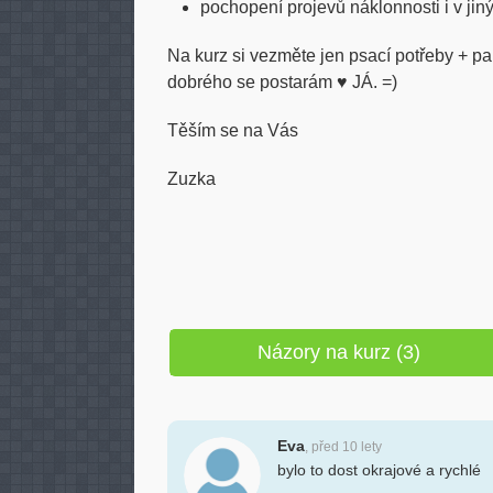
pochopení projevů náklonnosti i v jiný
Na kurz si vezměte jen psací potřeby + pa
dobrého se postarám ♥ JÁ. =)
Těším se na Vás
Zuzka
Názory na kurz (3)
Eva
, před 10 lety
bylo to dost okrajové a rychlé