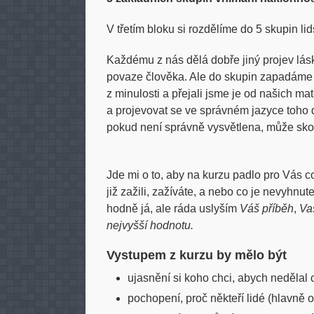
V třetím bloku si rozdělíme do 5 skupin l
Každému z nás dělá dobře jiný projev lásk
povaze člověka. Ale do skupin zapadáme i
z minulosti a přejali jsme je od našich ma
a projevovat se ve správném jazyce toho 
pokud není správně vysvětlena, může sko
Jde mi o to, aby na kurzu padlo pro Vás co 
již zažili, zažíváte, a nebo co je nevyhnut
hodně já, ale ráda uslyším
Váš příběh
,
Va
nejvyšší hodnotu.
Vystupem z kurzu by mělo být
ujasnění si koho chci, abych nedělal 
pochopení, proč někteří lidé (hlavně o