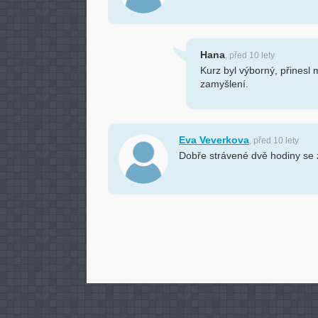
Hana
, před 10 lety
Kurz byl výborný, přinesl
zamyšlení.
Eva Veverkova
, před 10 lety
Dobře strávené dvě hodiny se