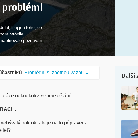
 problém!
ělal, lituj jen toho, co
jsem strávila
 naplňovalo poznávání
účastníků
.
Prohlédni si zpětnou vazbu
⇣
Další 
, práce odkudkoliv, sebevzdělání.
TRACH
.
 nebývalý pokrok, ale je na to připravena
e let?