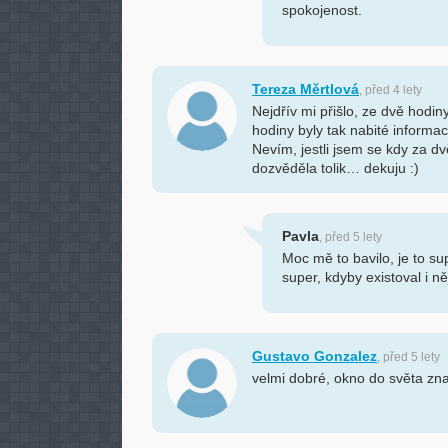
spokojenost.
Tereza Měrtlová
, před 4 lety
Nejdřív mi přišlo, ze dvě hodin
hodiny byly tak nabité informac
Nevím, jestli jsem se kdy za d
dozvěděla tolik… dekuju :)
Pavla
, před 5 lety
Moc mě to bavilo, je to su
super, kdyby existoval i n
Gustavo Gonzalez
, před 5 lety
velmi dobré, okno do světa zn