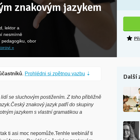
kým znakovým jazykem
, lektor a
ní nesmírně
Př
í pedagogiku, obor
torovi »
účastníků
.
Prohlédni si zpětnou vazbu
⇣
Další 
lidí se sluchovým postižením. Z toho přibližně
jazyk.Český znakový jazyk patří do skupiny
otným jazykem s vlastní gramatikou a
, tak ti asi moc nepomůže.Tenhle webinář ti