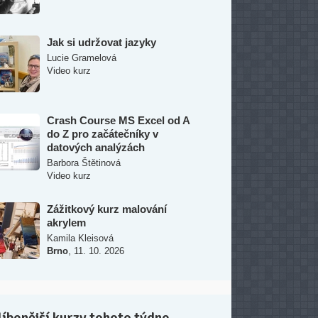
Jak si udržovat jazyky
Lucie Gramelová
Video kurz
Crash Course MS Excel od A
do Z pro začátečníky v
datových analýzách
Barbora Štětinová
Video kurz
Zážitkový kurz malování
akrylem
Kamila Kleisová
,
Brno
11. 10. 2026
íbenější kurzy tohoto týdne