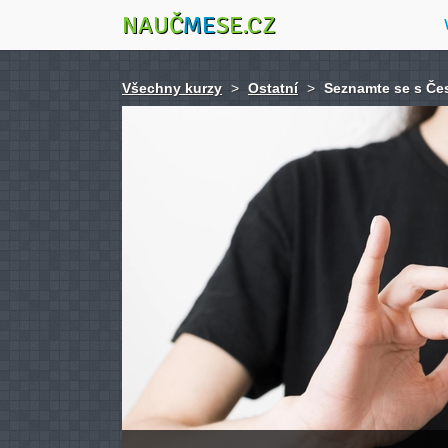
NAUČ
ME
SE.CZ
Všechny kurzy
>
Ostatní
>
Seznamte se s Č