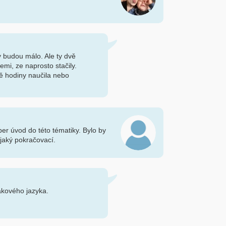
y budou málo. Ale ty dvě
emi, ze naprosto stačily.
vě hodiny naučila nebo
per úvod do této tématiky. Bylo by
ějaký pokračovací.
akového jazyka.