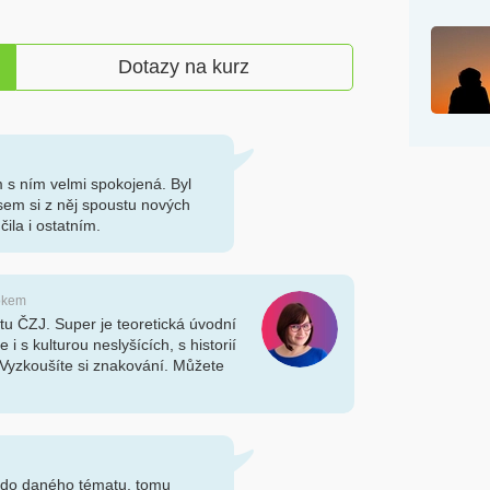
Dotazy na kurz
m s ním velmi spokojená. Byl
sem si z něj spoustu nových
čila i ostatním.
rokem
u ČZJ. Super je teoretická úvodní
 i s kulturou neslyšících, s historií
Vyzkoušíte si znakování. Můžete
d do daného tématu, tomu