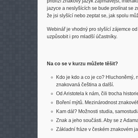
přiblíží znakový jazyk zajímavější, inter
jazyce a neslyšících se bude prolínat se z
že jsi slyšící nebo zeptat se, jak spolu 
Webinář je vhodný pro slyšící zájemce od
uzpůsobit i pro mladší účastníky.
Na co se v kurzu můžete těšit?
Kdo je kdo a co je co? Hluchoněmý, n
znakovaná čeština a další.
Od Aristotela k nám, čili trocha histori
Boření mýtů. Mezinárodnost znakového
Kam dál? Možnosti studia, samostudi
Znak a jeho součásti. Aby se z Adama
Základní fráze v českém znakovém ja