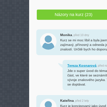
Názory na kurz (23)
Monika
, před 10 dny
Kurz se mi moc líbil a byla jse
zajímavý, přínosný a odnesla j
znalostí. Určitě bych ho doporu
Tereza Kosnarová
, před 
Jde o super úvod do témat
část, ve které se seznámíte
vývoje znakového jazyka. 
se doptávat.
Kateřina
, před 2 lety
Kurz je koncipovaný jako úvo