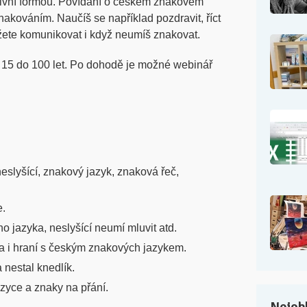
aktivní formou. Povídání o českém znakovém
nakováním. Naučíš se například pozdravit, říct
můžete komunikovat i když neumíš znakovat.
 15 do 100 let. Po dohodě je možné webinář
eslyšící, znakový jazyk, znaková řeč,
e.
 jazyka, neslyšící neumí mluvit atd.
a i hraní s českým znakových jazykem.
 nestal knedlík.
zyce a znaky na přání.
Nejobl