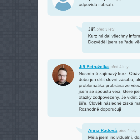
odpovídá i obsah.
Jiří
, před 3 lety
Kurz mi dal všechny infor
Dozvěděl jsem se řadu věc
Jiří Petruželka
, před 4 lety
Nesmírně zajímavý kurz. Obáva
dobu jen drtit slovní zásoba, 
problematika probrána ze vše
jsem se spoustu věcí, které j
otázky zodpovězeny. Je vidět, 
šíře. Člověk následně získá ma
Rozhodně doporučuji
Anna Radová
, před 4 lety
Měla jsem individuální, do