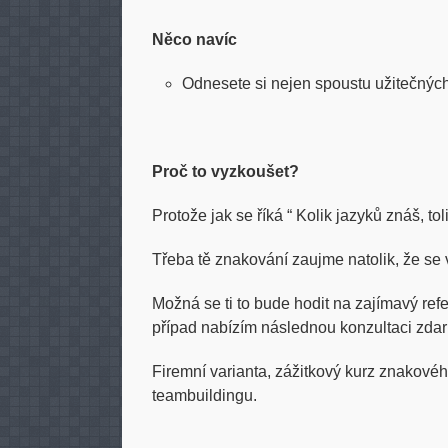
Něco navíc
Odnesete si nejen spoustu užitečnýc
Proč to vyzkoušet?
Protože jak se říká “ Kolik jazyků znáš, tol
Třeba tě znakování zaujme natolik, že se
Možná se ti to bude hodit na zajímavý ref
případ nabízím následnou konzultaci zda
Firemní varianta, zážitkový kurz znakovéh
teambuildingu.