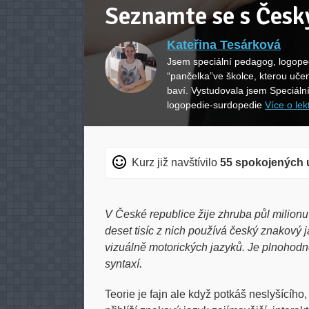
Seznamte se s Čes
Kateřina Tesárková
Jsem speciální pedagog, logoped
“pančelka”ve školce, kterou uče
baví. Vystudovala jsem Speciáln
logopedie-surdopedie
Více o lek
Kurz již navštívilo
55 spokojených 
V České republice žije zhruba půl milionu 
deset tisíc z nich používá český znakový 
vizuálně motorických jazyků. Je plnohodn
syntaxí.
Teorie je fajn ale když potkáš neslyšícího