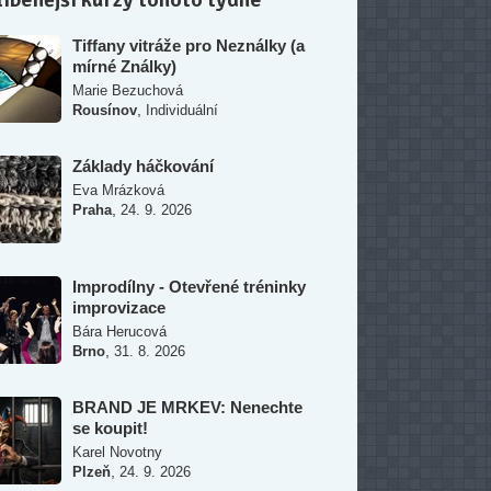
Tiffany vitráže pro Neználky (a
mírné Ználky)
Marie Bezuchová
,
Rousínov
Individuální
Základy háčkování
Eva Mrázková
,
Praha
24. 9. 2026
Improdílny - Otevřené tréninky
improvizace
Bára Herucová
,
Brno
31. 8. 2026
BRAND JE MRKEV: Nenechte
se koupit!
Karel Novotny
,
Plzeň
24. 9. 2026