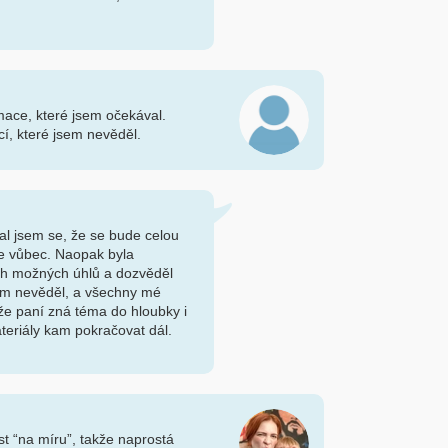
mace, které jsem očekával.
í, které jsem nevěděl.
l jsem se, že se bude celou
ale vůbec. Naopak byla
ch možných úhlů a dozvěděl
sem nevěděl, a všechny mé
že paní zná téma do hloubky i
teriály kam pokračovat dál.
st “na míru”, takže naprostá