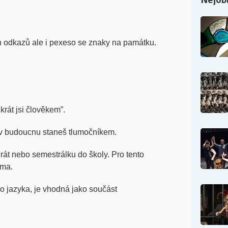
h odkazů ale i pexeso se znaky na památku.
ikrát jsi člověkem”.
 v budoucnu staneš tlumočníkem.
erát nebo semestrálku do školy. Pro tento
rma.
o jazyka, je vhodná jako součást