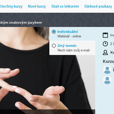
Všechny kurzy
Nové kurzy
Staň se lektorem
Dárkové poukazy
eským znakovým jazykem
Individuální
In
Webinář - online
2 
Jiný termín
Nech nám svůj e-mail
Ku
Kurzu 