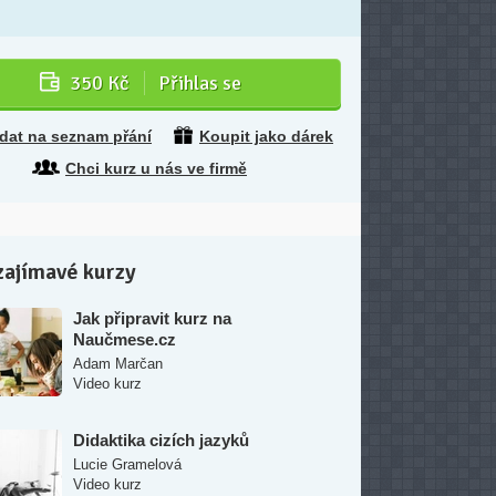
350 Kč
Přihlas se
idat na seznam přání
Koupit jako dárek
Chci kurz u nás ve firmě
zajímavé kurzy
Jak připravit kurz na
Naučmese.cz
Adam Marčan
Video kurz
Didaktika cizích jazyků
Lucie Gramelová
Video kurz