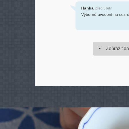
Hanka
, před 5 lety
Výborné uvedení na sezn
Zobrazit da