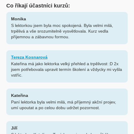
Co říkají účastníci kurzů:
Monika
S lektorkou jsem byla moc spokojená. Byla velmi milá,
trpělivá a vše srozumitelně vysvětlovala. Kurz vedla
příjemnou a zábavnou formou.
Tereza Kosnarová
Kateřina má jako lektorka velký přehled a trpělivost :D 2x
jsem potřebovala upravit termín školení a vždycky mi vyšla
vstříc.
Kateřina
Paní lektorka byla velmi milá, má příjemný akční projev,
umí upoutat a po celou dobu udržet pozornost.
Jiří