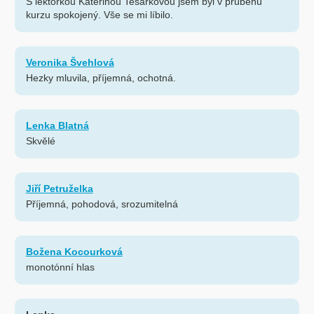
S lektorkou Kateřinou Tesárkovou jsem byl v průběhu
kurzu spokojený. Vše se mi líbilo.
Veronika Švehlová
Hezky mluvila, příjemná, ochotná.
Lenka Blatná
Skvělé
Jiří Petruželka
Příjemná, pohodová, srozumitelná
Božena Kocourková
monotónní hlas