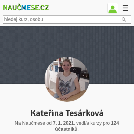
NAUČ
ME
SE.CZ
☰
Kateřina Tesárková
Na Naučmese od
7. 1. 2021
, vedl/a kurzy pro
124
účastníků
.