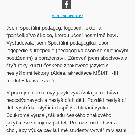
barevneuceni.cz
Jsem speciální pedagog, logoped, lektor a
“pančelka”ve školce, kterou učení nesmírně baví.
Vystudovala jsem Speciální pedagogiku, obor
logopedie-surdopedie (pedagogika osob se sluchovým
postižením) a poradenství. Zároveň jsem absolvovala
čtyři roky kurzů českého znakového jazyka s
neslyšícími lektory (Aldea, akreditace MŠMT, I-III
modul + konverzace).
V praxi jsem znakový jazyk využívala jako chůva
nedoslýchavých a neslyšících dětí. Později neslyšící
děti vystřídali slyšící dospělý a hlídání výuka.
Soukromé výuce ,základů českého znakového
jazyka, se věnuji už pět let. Protože mě to baví a
chci, aby výuka bavila i mé studenty vytvářím vlastní