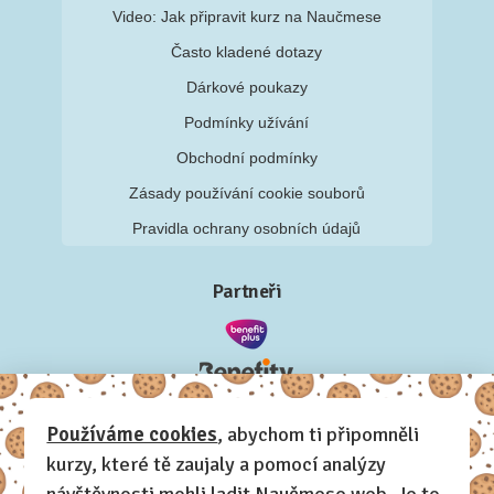
Video: Jak připravit kurz na Naučmese
Často kladené dotazy
Dárkové poukazy
Podmínky užívání
Obchodní podmínky
Zásady používání cookie souborů
Pravidla ochrany osobních údajů
Partneři
Používáme cookies
, abychom ti připomněli
kurzy, které tě zaujaly a pomocí analýzy
návštěvnosti mohli ladit Naučmese web. Je to