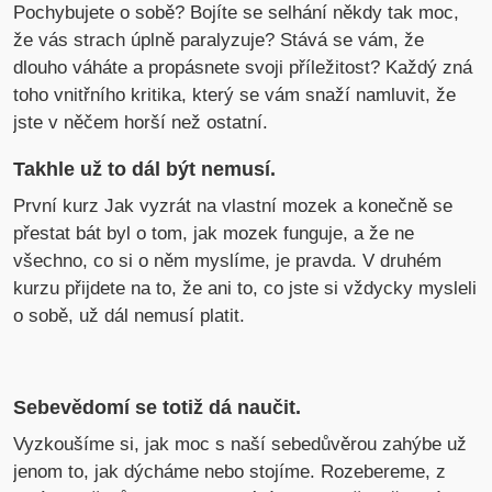
Pochybujete o sobě? Bojíte se selhání někdy tak moc,
že vás strach úplně paralyzuje? Stává se vám, že
dlouho váháte a propásnete svoji příležitost? Každý zná
toho vnitřního kritika, který se vám snaží namluvit, že
jste v něčem horší než ostatní.
Takhle už to dál být nemusí.
První kurz Jak vyzrát na vlastní mozek a konečně se
přestat bát byl o tom, jak mozek funguje, a že ne
všechno, co si o něm myslíme, je pravda. V druhém
kurzu přijdete na to, že ani to, co jste si vždycky mysleli
o sobě, už dál nemusí platit.
Sebevědomí se totiž dá naučit.
Vyzkoušíme si, jak moc s naší sebedůvěrou zahýbe už
jenom to, jak dýcháme nebo stojíme. Rozebereme, z