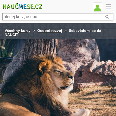
NAUČ
ME
SE.CZ
☰
Všechny kurzy
>
Osobní rozvoj
>
Sebevědomí se dá
NAUČIT