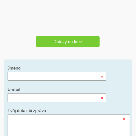
Dotazy na kurz
Jméno
*
E-mail
*
Tvůj dotaz či zpráva
*