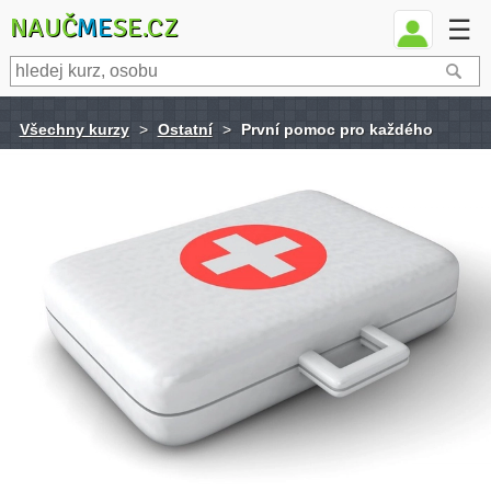
NAUČ
ME
SE.CZ
☰
Všechny kurzy
>
Ostatní
>
První pomoc pro každého