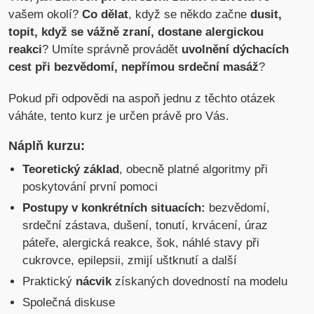
vašem okolí?
Co dělat
, když se někdo začne
dusit,
topit, když se vážně zraní, dostane alergickou
reakci
? Umíte správně provádět
uvolnění dýchacích
cest při bezvědomí, nepřímou srdeční masáž
?
Pokud při odpovědi na aspoň jednu z těchto otázek
váháte, tento kurz je určen právě pro Vás.
Náplň kurzu:
Teoretický základ
, obecně platné algoritmy při
poskytování první pomoci
Postupy v konkrétních situacích:
bezvědomí,
srdeční zástava, dušení, tonutí, krvácení, úraz
páteře, alergická reakce, šok, náhlé stavy při
cukrovce, epilepsii, zmijí uštknutí a další
Praktický
nácvik
získaných dovedností na modelu
Společná diskuse