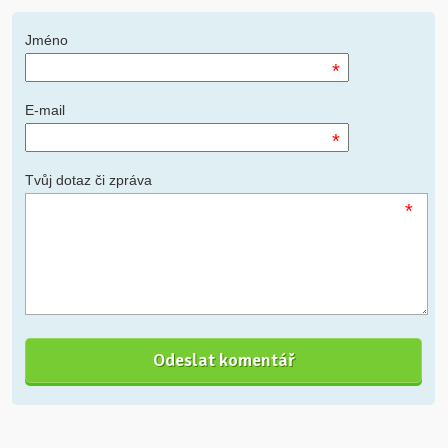
Jméno
*
E-mail
*
Tvůj dotaz či zpráva
*