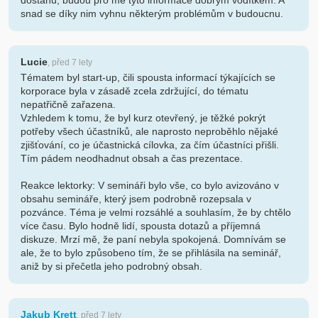
dostanu, budou pro mě tyto informace dobrým vodítkem. A
snad se díky nim vyhnu některým problémům v budoucnu.
Lucie
, před 7 lety
Tématem byl start-up, čili spousta informací týkajících se
korporace byla v zásadě zcela zdržující, do tématu
nepatřičně zařazena.
Vzhledem k tomu, že byl kurz otevřený, je těžké pokrýt
potřeby všech účastníků, ale naprosto neproběhlo nějaké
zjišťování, co je účastnická cílovka, za čím účastníci přišli.
Tím pádem neodhadnut obsah a čas prezentace.
Reakce lektorky: V semináři bylo vše, co bylo avizováno v
obsahu semináře, který jsem podrobně rozepsala v
pozvánce. Téma je velmi rozsáhlé a souhlasím, že by chtělo
více času. Bylo hodně lidí, spousta dotazů a příjemná
diskuze. Mrzí mě, že paní nebyla spokojená. Domnívám se
ale, že to bylo způsobeno tím, že se přihlásila na seminář,
aniž by si přečetla jeho podrobný obsah.
Jakub Krett
, před 7 lety