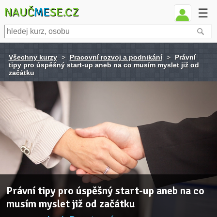
NAUČ
ME
SE.CZ
☰
Všechny kurzy
>
Pracovní rozvoj a podnikání
>
Právní
tipy pro úspěšný start-up aneb na co musím myslet již od
začátku
Právní tipy pro úspěšný start-up aneb na co
musím myslet již od začátku