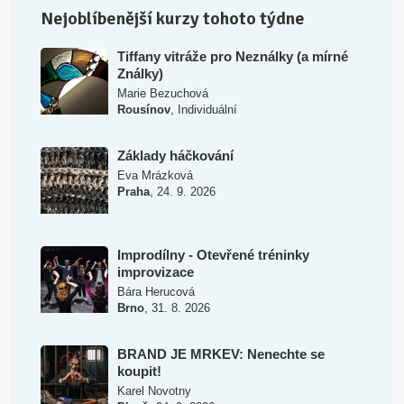
Nejoblíbenější kurzy tohoto týdne
Tiffany vitráže pro Neználky (a mírné
Ználky)
Marie Bezuchová
,
Rousínov
Individuální
Základy háčkování
Eva Mrázková
,
Praha
24. 9. 2026
Improdílny - Otevřené tréninky
improvizace
Bára Herucová
,
Brno
31. 8. 2026
BRAND JE MRKEV: Nenechte se
koupit!
Karel Novotny