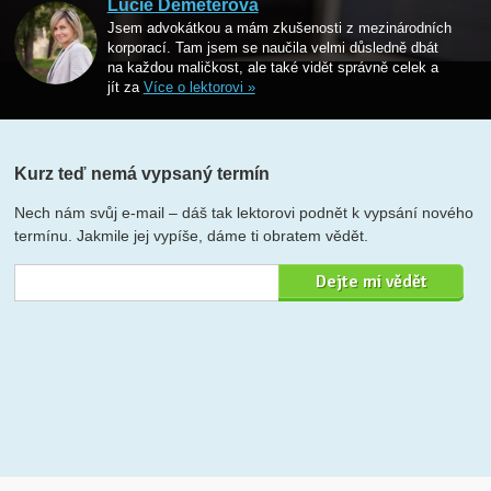
Lucie Demeterová
Jsem advokátkou a mám zkušenosti z mezinárodních
korporací. Tam jsem se naučila velmi důsledně dbát
na každou maličkost, ale také vidět správně celek a
jít za
Více o lektorovi »
Kurz teď nemá vypsaný termín
Nech nám svůj e-mail – dáš tak lektorovi podnět k vypsání nového
termínu. Jakmile jej vypíše, dáme ti obratem vědět.