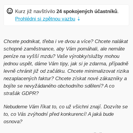
Kurz již navštívilo
24 spokojených účastníků
.
Prohlédni si zpětnou vazbu
⇣
Chcete podnikat, třeba i ve dvou a více? Chcete nalákat
schopné zaměstnance, aby Vám pomáhali, ale nemáte
peníze na vyšší mzdu? Vaše výrobky/služby mohou
jednou uspět, dáme Vám tipy, jak si je zdarma, případně
levně chránit již od začátku. Chcete minimalizovat rizika
nezaplacených faktur? Chcete získat nové zákazníky a
bojíte se nevyžádaného obchodního sdělení? A co
strašák GDPR?
Nebudeme Vám říkat to, co už všichni znají. Dozvíte se
to, co Vás zvýhodní před konkurencí! A jaká bude
osnova?