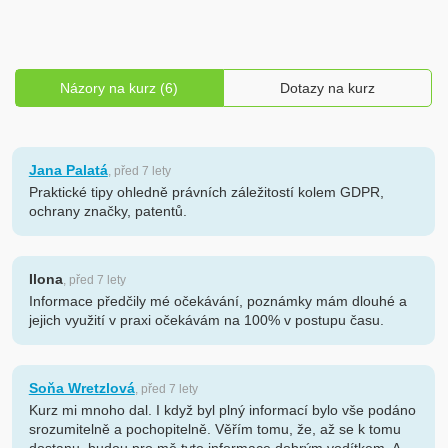
Názory na kurz (6)
Dotazy na kurz
Jana Palatá
, před 7 lety
Praktické tipy ohledně právních záležitostí kolem GDPR,
ochrany značky, patentů.
Ilona
, před 7 lety
Informace předčily mé očekávání, poznámky mám dlouhé a
jejich využití v praxi očekávám na 100% v postupu času.
Soňa Wretzlová
, před 7 lety
Kurz mi mnoho dal. I když byl plný informací bylo vše podáno
srozumitelně a pochopitelně. Věřím tomu, že, až se k tomu