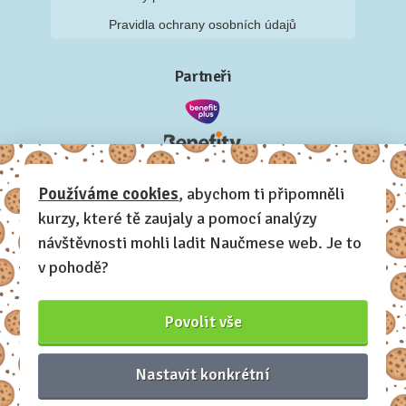
Pravidla ochrany osobních údajů
Partneři
Používáme cookies
, abychom ti připomněli
kurzy, které tě zaujaly a pomocí analýzy
návštěvnosti mohli ladit Naučmese web. Je to
v pohodě?
Povolit vše
Nastavit konkrétní
Naučmese, 2012-2026.
Sdílíme dovednosti, offline i online.