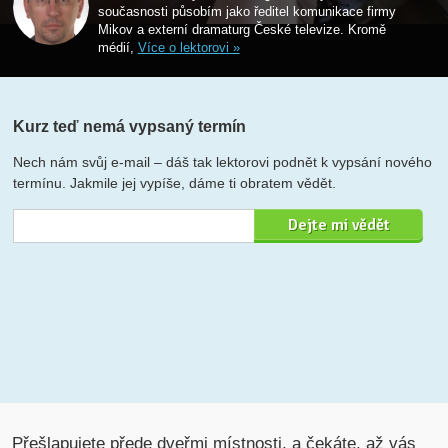
současnosti působím jako ředitel komunikace firmy
Mikov a externí dramaturg České televize. Kromě
médií,
Více o lektorovi »
Kurz teď nemá vypsaný termín
Nech nám svůj e-mail – dáš tak lektorovi podnět k vypsání nového
termínu. Jakmile jej vypíše, dáme ti obratem vědět.
Přešlapujete přede dveřmi místnosti, a čekáte, až vás