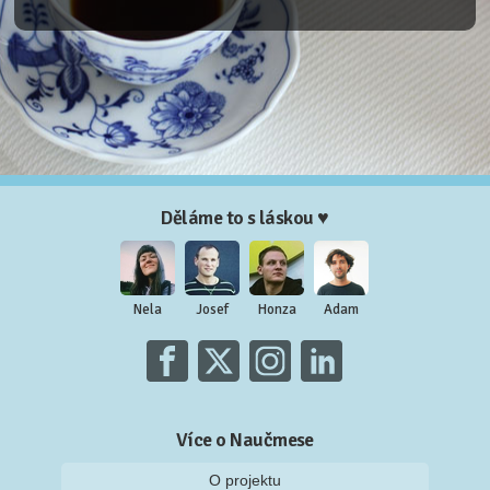
Děláme to s láskou ♥
Nela
Josef
Honza
Adam
Více o Naučmese
O projektu