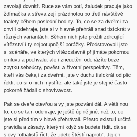
zavolají dovnitř. Ruce se vám potí, žaludek pracuje jako
ždímačka a střeva zejí prázdnotou po třetí návštěvě
toalety během poslední hodiny. To, co se za dveřmi za
chvíli odehraje, jste si v hlavně přehráli snad tisíckrát v
různých variantách. Během nich jste prožili zdrcující
vítězství i ty nejpotupnější porážky. Představovali jste
si scénáře, ve kterých vítězoslavně přijímáte pokornou
omluvu a pochvalu, ale i zneuctěni odcházíte beze
zbytku sebeúcty, pověsti a životní perspektivy. Těm,
kteří vás čekají za dveřmi, jste v duchu tisíckrát od plic
řekli, co si o nich myslíte, ale také jste je stejně často
pokorně žádali o shovívavost.
Pak se dveře otevřou a vy jste pozváni dál. A většinou
to, co se tam odehraje, je ještě úplně jiné, než to, co
jste si před tím v hlavě přehrávali. Přesto existují určitá
pravidla a zásady, kterými když se budete řídit, dá se
slovy fotbalistů říct, že „jdete štěstí naproti”. Jejich