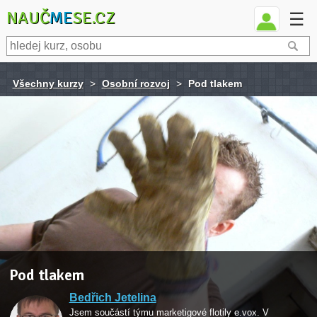
NAUČ
ME
SE.CZ
☰
Všechny kurzy
>
Osobní rozvoj
>
Pod tlakem
Pod tlakem
Bedřich Jetelina
Jsem součástí týmu marketigové flotily e.vox. V