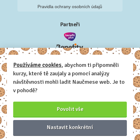
Pravidla ochrany osobních údajů
Partneři
Používáme cookies
, abychom ti připomněli
kurzy, které tě zaujaly a pomocí analýzy
návštěvnosti mohli ladit Naučmese web. Je to
v pohodě?
Povolit vše
Nastavit konkrétní
Naučmese, 2012-2026.
Sdílíme dovednosti, offline i online.