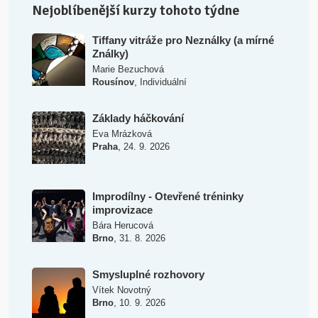
Nejoblíbenější kurzy tohoto týdne
Tiffany vitráže pro Neználky (a mírné
Ználky)
Marie Bezuchová
,
Rousínov
Individuální
Základy háčkování
Eva Mrázková
,
Praha
24. 9. 2026
Improdílny - Otevřené tréninky
improvizace
Bára Herucová
,
Brno
31. 8. 2026
Smysluplné rozhovory
Vítek Novotný
,
Brno
10. 9. 2026