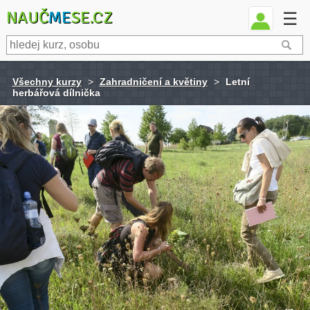
NAUČ
ME
SE.CZ
☰
Všechny kurzy
>
Zahradničení a květiny
>
Letní
herbářová dílnička