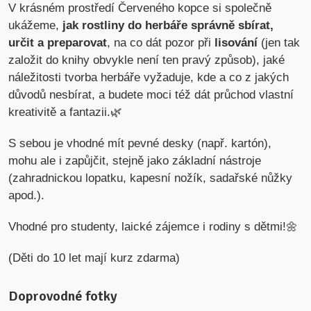
V krásném prostředí Červeného kopce si společně
ukážeme,
jak rostliny do herbáře správně sbírat,
určit a preparovat
, na co dát pozor při
lisování
(jen tak
založit do knihy obvykle není ten pravý způsob), jaké
náležitosti tvorba herbáře vyžaduje, kde a co z jakých
důvodů nesbírat, a budete moci též dát průchod vlastní
kreativitě a fantazii.🌿
S sebou je vhodné mít pevné desky (např. kartón),
mohu ale i zapůjčit, stejně jako základní nástroje
(zahradnickou lopatku, kapesní nožík, sadařské nůžky
apod.).
Vhodné pro studenty, laické zájemce i rodiny s dětmi!🌼
(Děti do 10 let mají kurz zdarma)
Doprovodné fotky