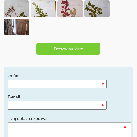
Dotazy na kurz
Jméno
*
E-mail
*
Tvůj dotaz či zpráva
*