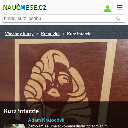
NAUČ
ME
SE.CZ
☰
Všechny kurzy
>
Kreativita
>
Kurz intarzie
Kurz intarzie
Adam Kratochvíl
Zabývám se umělecko-řemeslným zpracováním