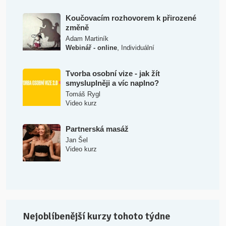
Koučovacím rozhovorem k přirozené
změně
Adam Martiník
,
Webinář - online
Individuální
Tvorba osobní vize - jak žít
smysluplněji a víc naplno?
Tomáš Rygl
Video kurz
Partnerská masáž
Jan Šel
Video kurz
Nejoblíbenější kurzy tohoto týdne