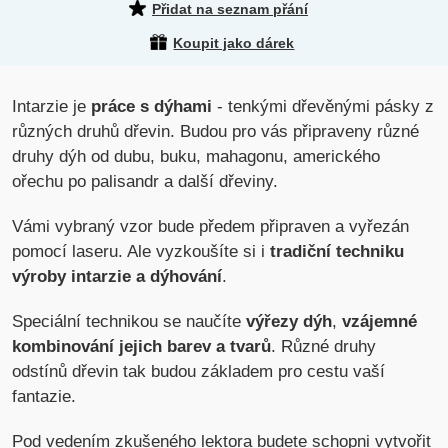
Přidat na seznam přání
Koupit jako dárek
Intarzie je
práce s dýhami
- tenkými dřevěnými pásky z
různých druhů dřevin. Budou pro vás připraveny různé
druhy dýh od dubu, buku, mahagonu, amerického
ořechu po palisandr a další dřeviny.
Vámi vybraný vzor bude předem připraven a vyřezán
pomocí laseru. Ale vyzkoušíte si i
tradiční techniku
výroby intarzie a dýhování
.
Speciální technikou se naučíte
výřezy dýh
,
vzájemné
kombinování jejich barev a tvarů
. Různé druhy
odstínů dřevin tak budou základem pro cestu vaší
fantazie.
Pod vedením zkušeného lektora budete schopni vytvořit