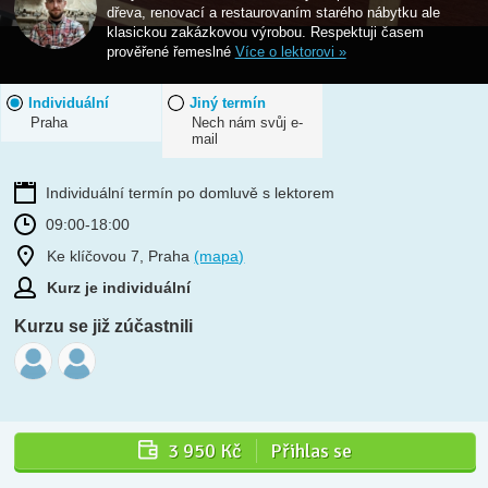
dřeva, renovací a restaurovaním starého nábytku ale
klasickou zakázkovou výrobou. Respektuji časem
prověřené řemeslné
Více o lektorovi »
Individuální
Jiný termín
Praha
Nech nám svůj e-
mail
Individuální termín po domluvě s lektorem
09:00-18:00
Ke klíčovou 7, Praha
(mapa)
Kurz je individuální
Kurzu se již zúčastnili
3 950 Kč
Přihlas se