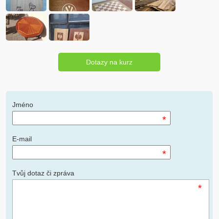
Dotazy na kurz
Jméno
*
E-mail
*
Tvůj dotaz či zpráva
*