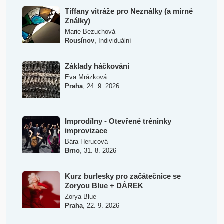
Tiffany vitráže pro Neználky (a mírné
Ználky)
Marie Bezuchová
,
Rousínov
Individuální
Základy háčkování
Eva Mrázková
,
Praha
24. 9. 2026
Improdílny - Otevřené tréninky
improvizace
Bára Herucová
,
Brno
31. 8. 2026
Kurz burlesky pro začátečnice se
Zoryou Blue + DÁREK
Zorya Blue
,
Praha
22. 9. 2026