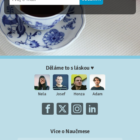
Děláme to s láskou ♥
Nela
Josef
Honza
Adam
Více o Naučmese