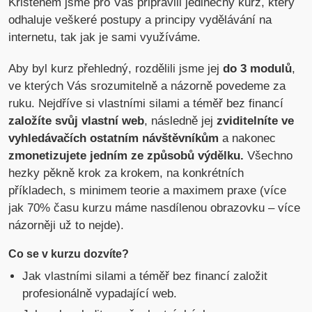
Kristenem jsme pro Vás připravili jedinečný kurz, který
odhaluje veškeré postupy a principy vydělávání na
internetu, tak jak je sami využíváme.
Aby byl kurz přehledný, rozdělili jsme jej
do 3 modulů
,
ve kterých Vás srozumitelně a názorně povedeme za
ruku. Nejdříve si vlastními silami a téměř bez financí
založíte svůj vlastní web
, následně jej
zviditelníte ve
vyhledávačích ostatním návštěvníkům
a nakonec
zmonetizujete jedním ze způsobů výdělku.
Všechno
hezky pěkně krok za krokem, na konkrétních
příkladech, s minimem teorie a maximem praxe (více
jak 70% času kurzu máme nasdílenou obrazovku – více
názorněji už to nejde).
Co se v kurzu dozvíte?
Jak vlastními silami a téměř bez financí založit
profesionálně vypadající web.