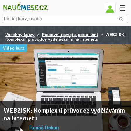
NAUČ
ME
SE.CZ
☰
Všechny kurzy
>
Pracovní rozvoj a podnikání
>
WEBZISK:
Komplexní průvodce vyděláváním na internetu
Video kurz
WEBZISK: Komplexní průvodce vyděláváním
na internetu
Tomáš Dekan