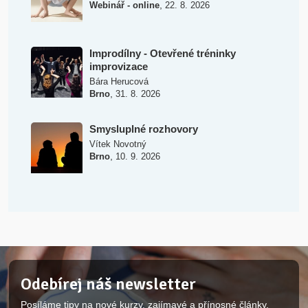
,
Webinář - online
22. 8. 2026
Improdílny - Otevřené tréninky
improvizace
Bára Herucová
,
Brno
31. 8. 2026
Smysluplné rozhovory
Vítek Novotný
,
Brno
10. 9. 2026
Odebírej náš newsletter
Posíláme tipy na nové kurzy, zajímavé a přínosné články.