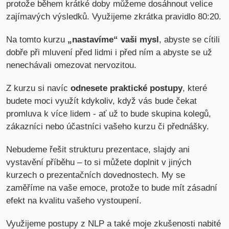
protože během krátké doby můžeme dosáhnout velice
zajímavých výsledků. Využijeme zkrátka pravidlo 80:20.
Na tomto kurzu
„nastavíme“ vaši mysl
, abyste se cítili
dobře při mluvení před lidmi i před ním a abyste se už
nenechávali omezovat nervozitou.
Z kurzu si navíc
odnesete praktické postupy
, které
budete moci využít kdykoliv, když vás bude čekat
promluva k více lidem - ať už to bude skupina kolegů,
zákazníci nebo účastníci vašeho kurzu či přednášky.
Nebudeme řešit strukturu prezentace, slajdy ani
vystavění příběhu – to si můžete doplnit v jiných
kurzech o prezentačních dovednostech. My se
zaměříme na vaše emoce, protože to bude mít zásadní
efekt na kvalitu vašeho vystoupení.
Využijeme postupy z NLP a také moje zkušenosti nabité