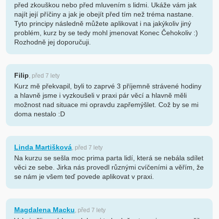
před zkouškou nebo před mluvením s lidmi. Ukáže vám jak
najít její příčiny a jak je obejít před tím než tréma nastane.
Tyto principy následně můžete aplikovat i na jakýkoliv jiný
problém, kurz by se tedy mohl jmenovat Konec Čehokoliv :)
Rozhodně jej doporučuji.
Filip
, před 7 lety
Kurz mě překvapil, byli to zaprvé 3 příjemně strávené hodiny
a hlavně jsme i vyzkoušeli v praxi pár věcí a hlavně měli
možnost nad situace mi opravdu zapřemýšlet. Což by se mi
doma nestalo :D
Linda Martišková
, před 7 lety
Na kurzu se sešla moc prima parta lidí, která se nebála sdílet
věci ze sebe. Jirka nás provedl různými cvíčeními a věřím, že
se nám je všem teď povede aplikovat v praxi.
Magdalena Macku
, před 7 lety