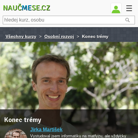
NAUČ
ME
SE.CZ
☰
Všechny kurzy
>
Osobní rozvoj
>
Konec trémy
Konec trémy
Jirka Martišek
Vystudoval jsem informatiku na matfyzu, ale vždycky