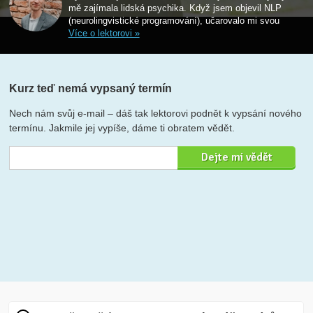
mě zajímala lidská psychika. Když jsem objevil NLP
(neurolingvistické programování), učarovalo mi svou
Více o lektorovi »
Kurz teď nemá vypsaný termín
Nech nám svůj e-mail – dáš tak lektorovi podnět k vypsání nového
termínu. Jakmile jej vypíše, dáme ti obratem vědět.