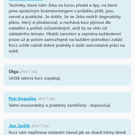
Techniky, které nám Jirka na kurzu předal a tipy, na které
jsme společným brainstormingem v průběhu přišli, jsou
cenné a praktické. Je dobře, že se Jirka nedrží dogmaticky
plánu, který si předsevzal, a nechává kurz plynout dle
naladění a potřeb zúčastněných, aniž by se uhlo od
základního tématu. Hlubší zanoření a zejména každodenní
praxe už je potom samozřejmě na každém jednotlivci zvlášť.
Kurz určitě nabídl dobré podněty k další samostatné práci na
sobě.
Olga
, před 7 lety
Určitě takový kurz zopakuji.
Petr Kopačka
, před 7 lety
Velmi srozumitelný a prakticky zaměřený - doporučuji
Jan Jarčík
, před 7 lety
Kurz vám nepřinese instantní návod jak se zbavit trémy těsně