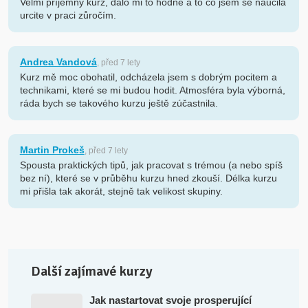
Velmi příjemný kurz, dalo mi to hodně a to co jsem se naučila
urcite v praci zůročím.
Andrea Vandová
, před 7 lety
Kurz mě moc obohatil, odcházela jsem s dobrým pocitem a
technikami, které se mi budou hodit. Atmosféra byla výborná,
ráda bych se takového kurzu ještě zúčastnila.
Martin Prokeš
, před 7 lety
Spousta praktických tipů, jak pracovat s trémou (a nebo spíš
bez ní), které se v průběhu kurzu hned zkouší. Délka kurzu
mi přišla tak akorát, stejně tak velikost skupiny.
Další zajímavé kurzy
Jak nastartovat svoje prosperující