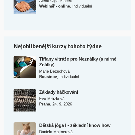
Alena Olga Ptáček
,
Webinář - online
Individuální
Nejoblíbenější kurzy tohoto týdne
Tiffany vitráže pro Neználky (a mírné
Ználky)
Marie Bezuchová
,
Rousínov
Individuální
Základy háčkování
Eva Mrázková
,
Praha
24. 9. 2026
Dětská jóga I - základní know how
Daniela Majtnerová