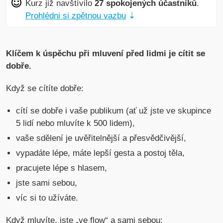
Kurz již navštívilo
27 spokojených účastníků
.
Prohlédni si zpětnou vazbu
⇣
Klíčem k úspěchu při mluvení před lidmi je cítit se
dobře.
Když se cítíte dobře:
cítí se dobře i vaše publikum (ať už jste ve skupince
5 lidí nebo mluvíte k 500 lidem),
vaše sdělení je uvěřitelnější a přesvědčivější,
vypadáte lépe, máte lepší gesta a postoj těla,
pracujete lépe s hlasem,
jste sami sebou,
víc si to užíváte.
Když mluvíte, jste „ve flow“ a sami sebou: