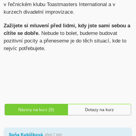
v řečnickém klubu Toastmasters International a v
kurzech divadelní improvizace.
Zažijete si mluvení před lidmi, kdy jste sami sebou a
cítíte se dobře.
Nebude to bolet, budeme budovat
pozitivní pocity a přeneseme je do těch situací, kde to
nejvíc potřebujete.
Názory na kurz (9)
Dotazy na kurz
Soňa Kubíčková
, před 7 lety