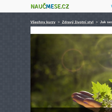
NAUČ
ME
SE.CZ
Všechny kurzy
>
Zdravý životní styl
>
Jak se