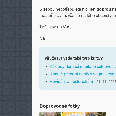
S sebou nepotřebujete nic,
jen dobrou n
ráda připravím, včetně malého občerstvení
Těším se na Vás,
Iva
Víš, že Iva vede také tyto kurzy?
Základy domácí depilace cukrovou 
Krásné přírodní nehty s vegan kosm
Povídám a poslouchám
- 21. 11. 202
Doprovodné fotky