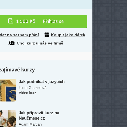
1 500 Kč
Přihlas se
idat na seznam přání
Koupit jako dárek
Chci kurz u nás ve firmě
zajímavé kurzy
Jak podnikat v jazycích
Lucie Gramelová
Video kurz
Jak připravit kurz na
Naučmese.cz
Adam Marčan