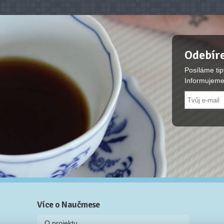
Odebíre
Posíláme tip
Informujeme
Více o Naučmese
O projektu