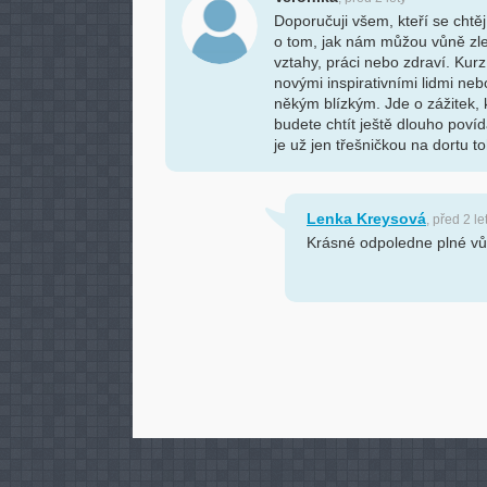
Doporučuji všem, kteří se chtěj
o tom, jak nám můžou vůně zlep
vztahy, práci nebo zdraví. Kurz 
novými inspirativními lidmi neb
někým blízkým. Jde o zážitek, k
budete chtít ještě dlouho povíd
je už jen třešničkou na dortu 
Lenka Kreysová
, před 2 le
Krásné odpoledne plné vů