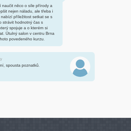
í naučit něco o síle přírody a
šit nejen náladu, ale třeba i
nabízí příležitost setkat se s
o strávit hodnotný čas s
terý spojuje a o kterém si
at. Útulný salon v centru Brna
tohoto povedeného kurzu.
ty
ní, spousta poznatků.