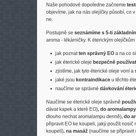
Naše pohodové dopoledne začneme
tes
objevíme, jak na nás olejíčky působí, co v
ne.
Postupně se
seznámíme s 5-ti základními
aroma - lékárničky. K éterickým olejíčkům
jak poznat
ten správný EO
a na co si
jak éterické oleje
bezpečně používa
zjistíme, jak tyto éterické oleje voní a
jaké jsou
kontraindikace
u těchto éte
naučíme se správné
dávkování éteri
Naučíme se éterické oleje správně
použív
dávat kapek a které EO)
, do aromalamp
dlouho nechat aromalampu denně)
, do a
připravit EO ke koupeli, jaký použít nosič
koupelí)
, na masáž
(naučíme se připravi