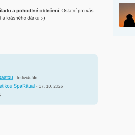
áladu a pohodlné oblečení
. Ostatní pro vás
 a krásného dárku :-)
pastou
- Individuální
etikou SpaRitual
- 17. 10. 2026
6