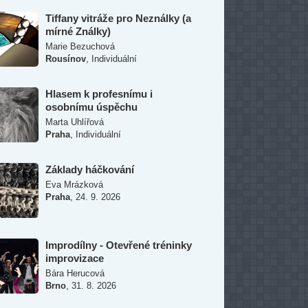
Tiffany vitráže pro Neználky (a
mírné Ználky)
Marie Bezuchová
,
Rousínov
Individuální
Hlasem k profesnímu i
osobnímu úspěchu
Marta Uhlířová
,
Praha
Individuální
Základy háčkování
Eva Mrázková
,
Praha
24. 9. 2026
Improdílny - Otevřené tréninky
improvizace
Bára Herucová
,
Brno
31. 8. 2026