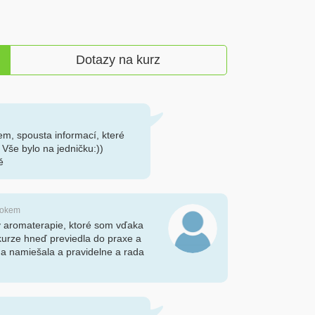
Dotazy na kurz
em, spousta informací, které
 Vše bylo na jedničku:))
ě
 rokem
y aromaterapie, ktoré som vďaka
urze hneď previedla do praxe a
a namiešala a pravidelne a rada