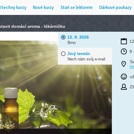
Všechny kurzy
Nové kurzy
Staň se lektorem
Dárkové poukazy
stavit domácí aroma - lékárničku
12. 9. 2026
12
Brno
9 
Jiný termín
Nech nám svůj e-mail
Sa
(
už
Zb