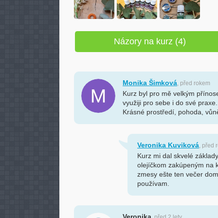
Názory na kurz (4)
Monika Šimková
, před rokem
Kurz byl pro mě velkým přínos
využiji pro sebe i do své praxe.
Krásné prostředí, pohoda, vůn
Veronika Kuviková
, před
Kurz mi dal skvelé základ
olejíčkom zakúpeným na k
zmesy ešte ten večer dom
používam.
Veronika
, před 2 lety