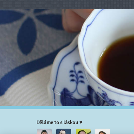
Děláme to s láskou ♥