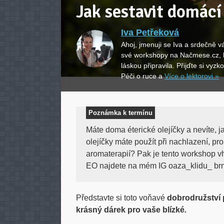
Jak sestavit domácí
Iva Petřeková
Ahoj, jmenuji se Iva a srdečně v
své workshopy na Načmese.cz, k
láskou připravila. Přijďte si vyzk
Péči o ruce a
Více o lektorovi »
Poznámka k termínu
Máte doma éterické olejíčky a nevíte, j
olejíčky máte použít při nachlazení, pro
aromaterapií? Pak je tento workshop vho
EO najdete na mém IG oaza_klidu_ brn
Představte si toto voňavé
dobrodružství 
krásný dárek pro vaše blízké
.