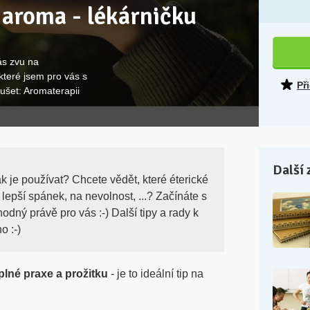
 aroma - lékárničku
ás zvu na
teré jsem pro vás s
Př
oušet: Aromaterapii
Další 
ak je používat? Chcete vědět, které éterické
 lepší spánek, na nevolnost, ...? Začínáte s
dný právě pro vás :-) Další tipy a rady k
o :-)
plné praxe a prožitku
- je to ideální tip na