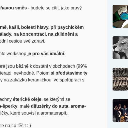
oňavou směs
- budete se cítit, jako pravý
ýmě, kašli, bolesti hlavy, při psychickém
lady, na koncentraci, na zklidnění a
rodní cestou své zdraví.
nto workshop
je pro vás ideální.
eré jsou běžně k dostání v obchodech (99%
aterapii nevhodné. Potom
si představíme ty
y na zakázku keramičkou, ve spolupráci s
šechny
éterické oleje
, se kterými se
a-šperky
, malé
difuzérky do auta, aroma-
ičky, které souvisí a aromaterapií.
 na co těšit :-)