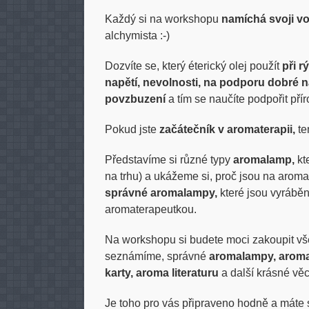
Každý si na workshopu
namíchá svoji v
alchymista :-)
Dozvíte se, který éterický olej použít
při r
napětí, nevolnosti, na podporu dobré ná
povzbuzení
a tím se naučíte podpořit pří
Pokud jste
začátečník v aromaterapii,
te
Představíme si různé typy
aromalamp,
kt
na trhu) a ukážeme si, proč jsou na arom
správné aromalampy,
které jsou vyráběn
aromaterapeutkou.
Na workshopu si budete moci zakoupit v
seznámíme, správné
aromalampy, arom
karty, aroma literaturu
a další krásné věc
Je toho pro vás připraveno hodně a máte se