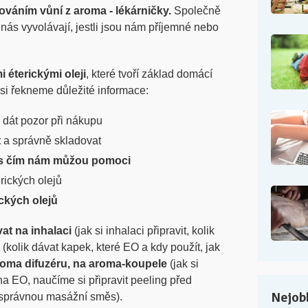
továním vůní z aroma - lékárničky.
Společně
 nás vyvolávají, jestli jsou nám příjemné nebo
 éterickými oleji
, které tvoří základ domácí
 si řekneme důležité informace:
 dát pozor při nákupu
t
a správně skladovat
s čím nám můžou pomoci
rických olejů
ckých olejů
at na inhalaci
(jak si inhalaci připravit, kolik
y
(kolik dávat kapek, které EO a kdy použít, jak
roma difuzéru, na aroma-koupele
(jak si
 na EO, naučíme si připravit peeling před
Nejobl
t správnou masážní směs).