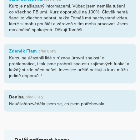
Kurz je našlapaný informacemi. Vůbec jsem neměla tušení
co všechno FB umí. Kurz doporučuji na 100%. Člověk nemá
šanci to všechno pobrat, takže Tomáš má nachystané videa,
které si mohu pouštět a zároveň s tím mohu pracovat. Jsem
maximálně spokojená. Děkuji Tomáši.
Zdeněk Flam
, před 8 lety
Kurzu se účastnili lidé s různou úrovní znalostí o
problematice, i tak jsme probrali spoustu zajímavých funkcí a
každý si zde něco našel. Investice určitě nelituji a kurz můžu
jedině doporučit!
Denisa
, před 8 lety
Naučila/dozvěděla jsem se, co jsem potřebovala.