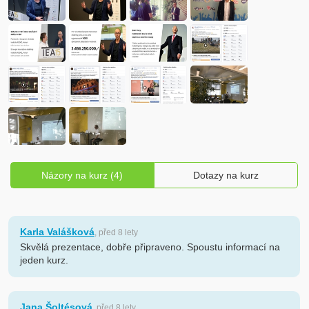
Názory na kurz (4)
Dotazy na kurz
Karla Valášková
, před 8 lety
Skvělá prezentace, dobře připraveno. Spoustu informací na
jeden kurz.
Jana Šoltésová
, před 8 lety