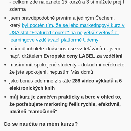
- celkem zde naleznete 15 kurzů a 3 si můžete projít
zdarma
jsem pravděpodobně prvním a jediným Čechem,
který
byl poctěn tím, že se jeho marketingový kurz v
USA stal "Featured course" na největší světové e-
learningové vzdělávací platformě Udemy
mám dlouholeté zkušenosti se vzděláváním - jsem
např. držitelem
Evropské ceny LABEL za vzdělání
musím mít spokojené studenty - dokud mi neřeknete,
že jste spokojení, nepustím Vás domů
jako bonus ode mne získáte
286 video výkladů a 6
elektronických knih
můj kurz je zaměřen prakticky a bere v ohled to,
že potřebujete marketing řešit rychle, efektivně,
ideálně "samočinně"
Co se naučíte na mém kurzu?