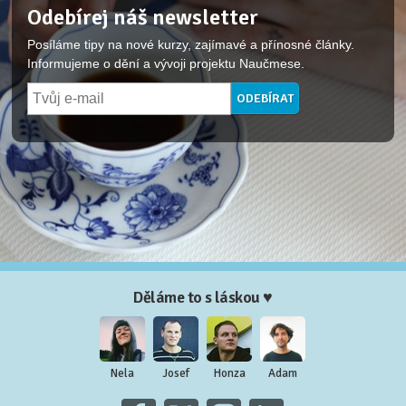
Odebírej náš newsletter
Posíláme tipy na nové kurzy, zajímavé a přínosné články.
Informujeme o dění a vývoji projektu Naučmese.
Děláme to s láskou ♥
Nela
Josef
Honza
Adam