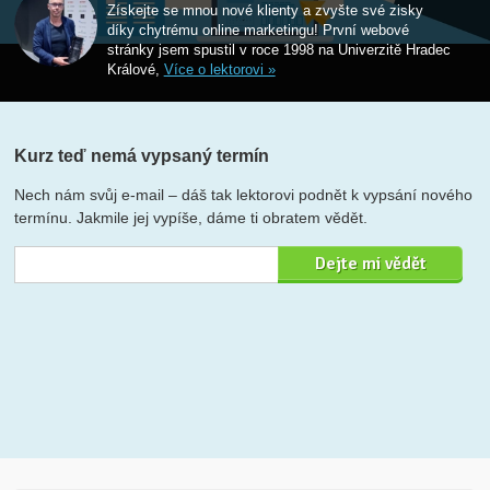
Získejte se mnou nové klienty a zvyšte své zisky
díky chytrému online marketingu! První webové
stránky jsem spustil v roce 1998 na Univerzitě Hradec
Králové,
Více o lektorovi »
Kurz teď nemá vypsaný termín
Nech nám svůj e-mail – dáš tak lektorovi podnět k vypsání nového
termínu. Jakmile jej vypíše, dáme ti obratem vědět.