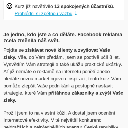
Kurz již navštívilo
13 spokojených účastníků
.
Prohlédni si zpětnou vazbu
⇣
Je jedno, kdo jste a co děláte. Facebook reklama
zcela změnila náš svět.
Pojďte se
získávat nové klienty a zvyšovat Vaše
zisky.
Vše, co Vám předám, jsem se poctivě učil 8 let.
Vysvětlím Vám strategii a také ukážu praktické ukázky.
Ať již nemáte o reklamě na internetu ponětí anebo
hledáte novou marketingovou inspiraci, tento kurz Vám
pomůže zlepšit Vaše podnikání a postupně nastavit
strategie, které Vám
přitáhnou zákazníky a zvýší Vaše
zisky.
Prožil jsem to na vlastní kůži. A dostal jsem ocenění
Internetové efektivity. V té největší konkurenci
nejdražších a nejpřednějších agentur České republiky