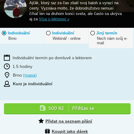
Ajťák, ktorý raz za čas zbalí svoj batoh a vyrazí na
cesty. Vyznáva motto, že dobrodružstvo nemusí
číhať len na druhom konci sveta, ale často sa ukrýva
aj za
Více o lektorovi »
Individuální
Individuální
Jiný termín
Brno
Webinář - online
Nech nám svůj e-
mail
Individuální termín po domluvě s lektorem
1.5 hodiny
Brno
(mapa)
Kurz je individuální
500 Kč
Přihlas se
Přidat na seznam přání
Koupit jako dárek