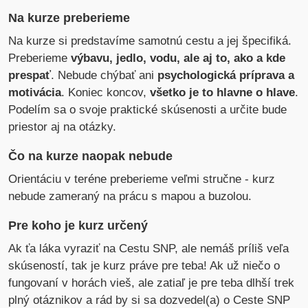
Na kurze preberieme
Na kurze si predstavíme samotnú cestu a jej špecifiká.
Preberieme
výbavu, jedlo, vodu, ale aj to, ako a kde
prespať
. Nebude chýbať ani
psychologická príprava a
motivácia
. Koniec koncov,
všetko je to hlavne o hlave
.
Podelím sa o svoje praktické skúsenosti a určite bude
priestor aj na otázky.
Čo na kurze naopak nebude
Orientáciu v teréne preberieme veľmi stručne - kurz
nebude zameraný na prácu s mapou a buzolou.
Pre koho je kurz určený
Ak ťa láka vyraziť na Cestu SNP, ale nemáš príliš veľa
skúseností, tak je kurz práve pre teba! Ak už niečo o
fungovaní v horách vieš, ale zatiaľ je pre teba dlhší trek
plný otáznikov a rád by si sa dozvedel(a) o Ceste SNP