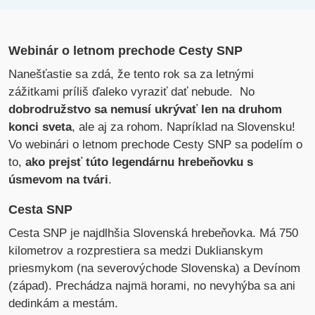
Webinár o letnom prechode Cesty SNP
Nanešťastie sa zdá, že tento rok sa za letnými
zážitkami príliš ďaleko vyraziť dať nebude. No
dobrodružstvo sa nemusí ukrývať len na druhom
konci sveta
, ale aj za rohom. Napríklad na Slovensku!
Vo webinári o letnom prechode Cesty SNP sa podelím o
to,
ako prejsť túto legendárnu hrebeňovku s
úsmevom na tvári
.
Cesta SNP
Cesta SNP je najdlhšia Slovenská hrebeňovka. Má 750
kilometrov a rozprestiera sa medzi Duklianskym
priesmykom (na severovýchode Slovenska) a Devínom
(západ). Prechádza najmä horami, no nevyhýba sa ani
dedinkám a mestám.