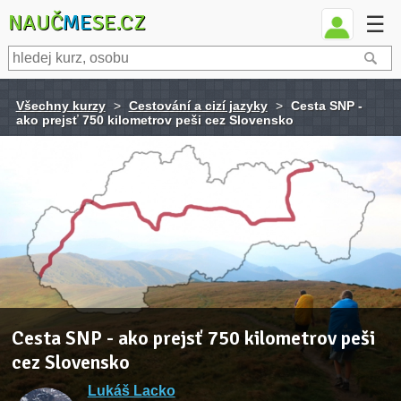
NAUČ
ME
SE.CZ
☰
Všechny kurzy
>
Cestování a cizí jazyky
>
Cesta SNP -
ako prejsť 750 kilometrov peši cez Slovensko
Cesta SNP - ako prejsť 750 kilometrov peši
cez Slovensko
Lukáš Lacko