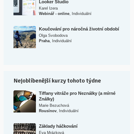
Looker Studio
Karel Izera
,
Webinář - online
Individuální
Koučování pro náročná životní období
Olga Svobodova
,
Praha
Individuální
Nejoblíbenější kurzy tohoto týdne
Tiffany vitráže pro Neználky (a mírné
Ználky)
Marie Bezuchová
,
Rousínov
Individuální
Základy háčkování
Eva Mrázková