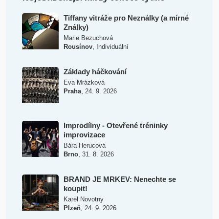
Tiffany vitráže pro Neználky (a mírné
Ználky)
Marie Bezuchová
,
Rousínov
Individuální
Základy háčkování
Eva Mrázková
,
Praha
24. 9. 2026
Improdílny - Otevřené tréninky
improvizace
Bára Herucová
,
Brno
31. 8. 2026
BRAND JE MRKEV: Nenechte se
koupit!
Karel Novotny
,
Plzeň
24. 9. 2026