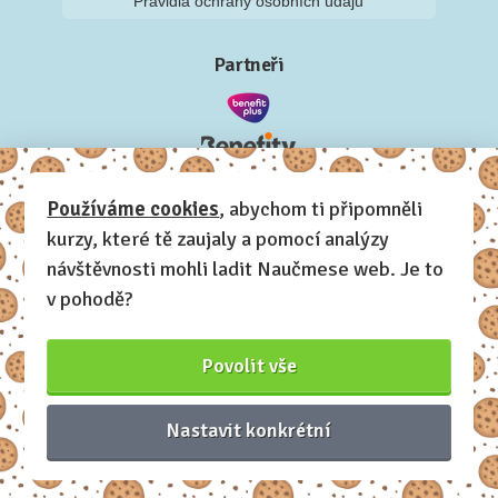
Pravidla ochrany osobních údajů
Partneři
Používáme cookies
, abychom ti připomněli
kurzy, které tě zaujaly a pomocí analýzy
návštěvnosti mohli ladit Naučmese web. Je to
v pohodě?
Povolit vše
Nastavit konkrétní
Naučmese, 2012-2026.
Sdílíme dovednosti, offline i online.