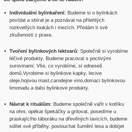
Individuální bylinkaření:
Budeme si o bylinkách
povídat a sbírat je a poznávat na přilehlých
rozkvetlých loukách i mezích. Předám ti své
zkušenosti z praxe.
Tvoření bylinkových lektvarů:
Společně si vyrobíme
léčivé produkty. Budeme pracovat s poctivými
surovinami. Vše, co vyrobíme, si odneseš
domů.Vyrobime si bylinkove kapky, lecive
oleje,hojivou mast,carodejne vino,domaci bylinkovou
limonadu a dalsi bylinkove produkty.
Návrat k rituálům:
Budeme společně vařit v kotlíku
na ohni, opékat špekáčky a grilovat, posedíme u
praskajícího táboráku na dřevěných lavicích, budeme
sdílet své příběhy, poslouchat šumění lesa a dobíjet