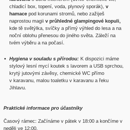
chladicí box, topení, voda, plynový sporák),
v
hamace
pod korunami stromů, nebo zažiješ
naprostou magii
v průhledné glampingové kopuli,
kde tě světýlka, svíčky a přímý výhled do lesa a na
noční oblohu přenesou do jiného světa. Záleží na
tvém výběru a na počasí.
Hygiena v souladu s přírodou:
K dispozici máme
stylový lesní mycí koutek s lavorem a USB sprchou,
krytý jutovými závěsy, chemické WC přímo
v karavanu, malou toaletku v karavanu a řeku
Jihlavu.
Praktické informace pro účastníky
Časový rámec: Začínáme v pátek v 18:00 a končíme v
neděli ve 12:00.