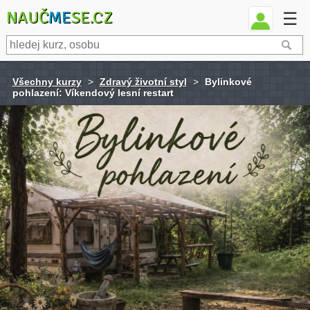
NAUČ
ME
SE.CZ
☰
Všechny kurzy
>
Zdravý životní styl
>
Bylinkové
pohlazení: Víkendový lesní restart