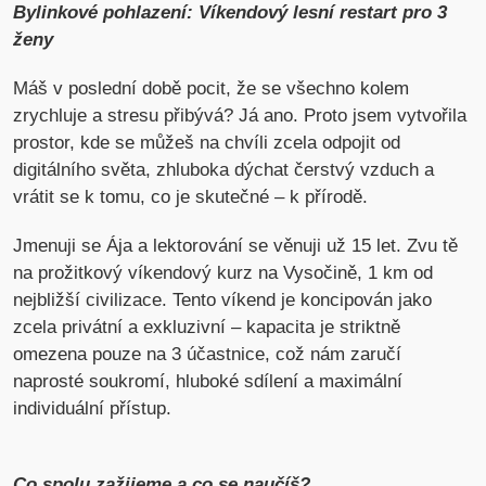
Bylinkové pohlazení: Víkendový lesní restart pro 3
ženy
Máš v poslední době pocit, že se všechno kolem
zrychluje a stresu přibývá? Já ano. Proto jsem vytvořila
prostor, kde se můžeš na chvíli zcela odpojit od
digitálního světa, zhluboka dýchat čerstvý vzduch a
vrátit se k tomu, co je skutečné – k přírodě.
Jmenuji se Ája a lektorování se věnuji už 15 let. Zvu tě
na prožitkový víkendový kurz na Vysočině, 1 km od
nejbližší civilizace. Tento víkend je koncipován jako
zcela privátní a exkluzivní – kapacita je striktně
omezena pouze na 3 účastnice, což nám zaručí
naprosté soukromí, hluboké sdílení a maximální
individuální přístup.
Co spolu zažijeme a co se naučíš?