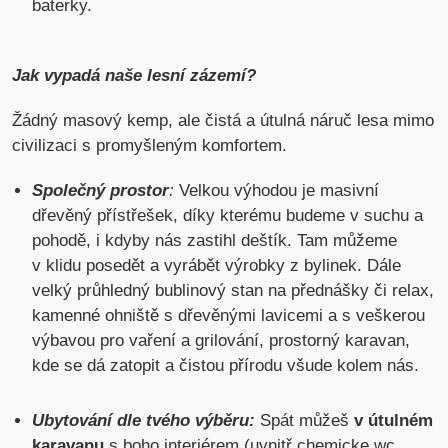
baterky.
Jak vypadá naše lesní zázemí?
Žádný masový kemp, ale čistá a útulná náruč lesa mimo
civilizaci s promyšleným komfortem.
Společný prostor
:
Velkou výhodou je masivní
dřevěný přístřešek, díky kterému budeme v suchu a
pohodě, i kdyby nás zastihl deštík. Tam můžeme
v klidu posedět a vyrábět výrobky z bylinek. Dále
velký průhledný bublinový stan na přednášky či relax,
kamenné ohniště s dřevěnými lavicemi a s veškerou
výbavou pro vaření a grilování, prostorný karavan,
kde se dá zatopit a čistou přírodu všude kolem nás.
Ubytování dle tvého výběru:
Spát můžeš
v útulném
karavanu
s boho interiérem (uvnitř chemicke wc,