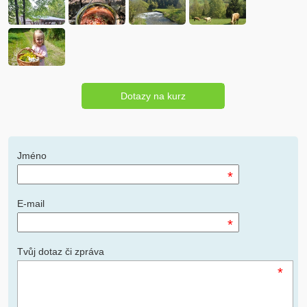
Dotazy na kurz
Jméno
*
E-mail
*
Tvůj dotaz či zpráva
*