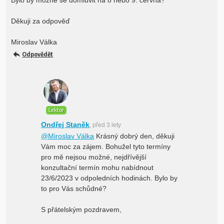
Bylo by mozné se domluvit na 8 nebo 9. června?
Děkuji za odpověď
Miroslav Válka
Odpovědět
Lektor
Ondřej Staněk
, před 3 lety
@Miroslav Válka
Krásný dobrý den, děkuji
Vám moc za zájem. Bohužel tyto termíny
pro mě nejsou možné, nejdřívější
konzultační termín mohu nabídnout
23/6/2023 v odpoledních hodinách. Bylo by
to pro Vás schůdné?
S přátelským pozdravem,