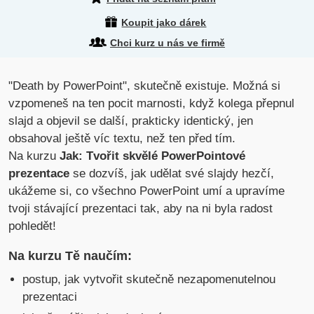
Koupit jako dárek
Chci kurz u nás ve firmě
"Death by PowerPoint", skutečně existuje. Možná si
vzpomeneš na ten pocit marnosti, když kolega přepnul
slajd a objevil se další, prakticky identický, jen
obsahoval ještě víc textu, než ten před tím.
Na kurzu
Jak: Tvořit skvělé PowerPointové
prezentace
se dozvíš, jak udělat své slajdy hezčí,
ukážeme si, co všechno PowerPoint umí a upravíme
tvoji stávající prezentaci tak, aby na ni byla radost
pohledět!
Na kurzu Tě naučím:
postup, jak vytvořit skutečně nezapomenutelnou
prezentaci