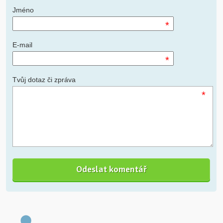
Jméno
*
E-mail
*
Tvůj dotaz či zpráva
*