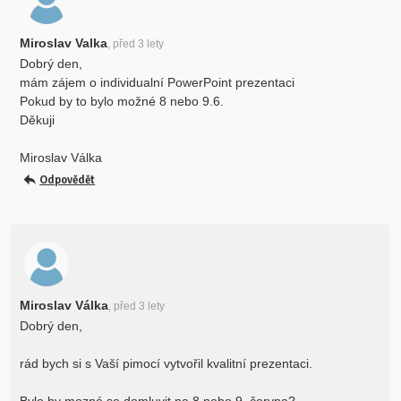
Miroslav Valka
, před 3 lety
Dobrý den,
mám zájem o individualní PowerPoint prezentaci
Pokud by to bylo možné 8 nebo 9.6.
Děkuji
Miroslav Válka
Odpovědět
Miroslav Válka
, před 3 lety
Dobrý den,
rád bych si s Vaší pimocí vytvořil kvalitní prezentaci.