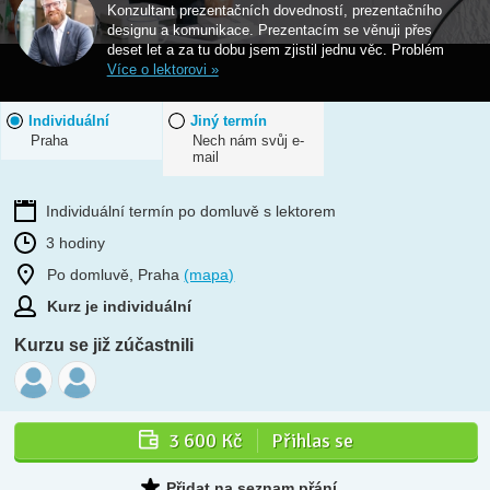
Konzultant prezentačních dovedností, prezentačního
designu a komunikace. Prezentacím se věnuji přes
deset let a za tu dobu jsem zjistil jednu věc. Problém
Více o lektorovi »
Individuální
Jiný termín
Praha
Nech nám svůj e-
mail
Individuální termín po domluvě s lektorem
3 hodiny
Po domluvě, Praha
(mapa)
Kurz je individuální
Kurzu se již zúčastnili
3 600 Kč
Přihlas se
Přidat na seznam přání