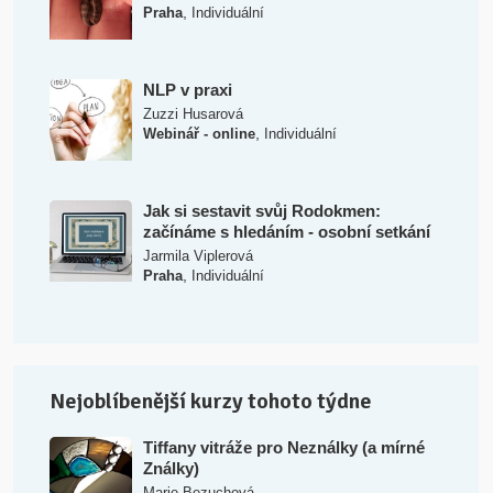
,
Praha
Individuální
NLP v praxi
Zuzzi Husarová
,
Webinář - online
Individuální
Jak si sestavit svůj Rodokmen:
začínáme s hledáním - osobní setkání
Jarmila Viplerová
,
Praha
Individuální
Nejoblíbenější kurzy tohoto týdne
Tiffany vitráže pro Neználky (a mírné
Ználky)
Marie Bezuchová