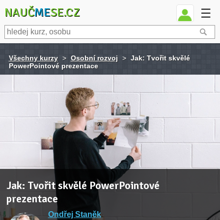
NAUČ
ME
SE.CZ
☰
Všechny kurzy
>
Osobní rozvoj
>
Jak: Tvořit skvělé
PowerPointové prezentace
Jak: Tvořit skvělé PowerPointové
prezentace
Ondřej Staněk