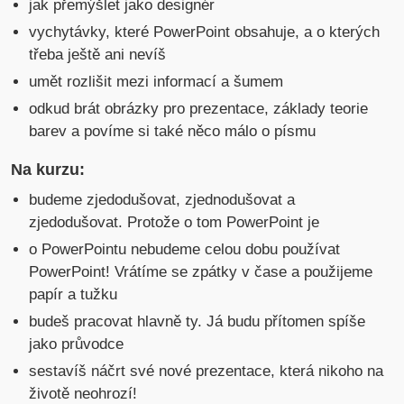
jak přemýšlet jako designér
vychytávky, které PowerPoint obsahuje, a o kterých
třeba ještě ani nevíš
umět rozlišit mezi informací a šumem
odkud brát obrázky pro prezentace, základy teorie
barev a povíme si také něco málo o písmu
Na kurzu:
budeme zjedodušovat, zjednodušovat a
zjedodušovat. Protože o tom PowerPoint je
o PowerPointu nebudeme celou dobu používat
PowerPoint! Vrátíme se zpátky v čase a použijeme
papír a tužku
budeš pracovat hlavně ty. Já budu přítomen spíše
jako průvodce
sestavíš náčrt své nové prezentace, která nikoho na
životě neohrozí!