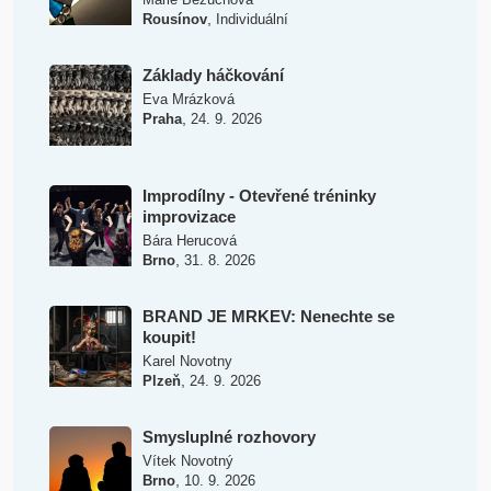
,
Rousínov
Individuální
Základy háčkování
Eva Mrázková
,
Praha
24. 9. 2026
Improdílny - Otevřené tréninky
improvizace
Bára Herucová
,
Brno
31. 8. 2026
BRAND JE MRKEV: Nenechte se
koupit!
Karel Novotny
,
Plzeň
24. 9. 2026
Smysluplné rozhovory
Vítek Novotný
,
Brno
10. 9. 2026