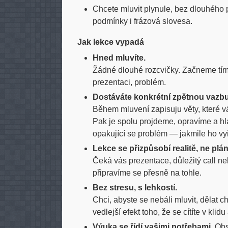
Chcete mluvit plynule, bez dlouhého p
podmínky i frázová slovesa.
Jak lekce vypadá
Hned mluvíte.
Žádné dlouhé rozcvičky. Začneme tím,
prezentaci, problém.
Dostáváte konkrétní zpětnou vazbu
Během mluvení zapisuju věty, které vá
Pak je spolu projdeme, opravíme a hl
opakující se problém — jakmile ho vyř
Lekce se přizpůsobí realitě, ne plá
Čeká vás prezentace, důležitý call 
připravíme se přesně na tohle.
Bez stresu, s lehkostí.
Chci, abyste se nebáli mluvit, dělat c
vedlejší efekt toho, že se cítíte v klid
Výuka se řídí vašimi potřebami.
Obsa