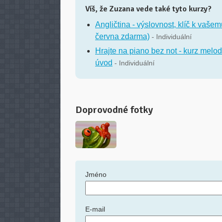
Víš, že Zuzana vede také tyto kurzy?
Angličtina - výslovnost, klíč k va
června zdarma)
- Individuální
Hrajte na piano bez not - kurz melo
úvod
- Individuální
Doprovodné fotky
Jméno
E-mail