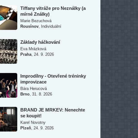
Tiffany vitráže pro Neználky (a
mírné Ználky)
Marie Bezuchová
,
Rousínov
Individuální
Základy háčkování
Eva Mrázková
,
Praha
24. 9. 2026
Improdílny - Otevřené tréninky
improvizace
Bára Herucová
,
Brno
31. 8. 2026
BRAND JE MRKEV: Nenechte
se koupit!
Karel Novotny
,
Plzeň
24. 9. 2026