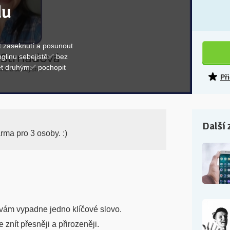
du
t zaseknutí a posunout
glinu sebejistě✅ bez
ět druhým✅ pochopit
Př
Další 
rma pro 3 osoby. :)
 vám vypadne jedno klíčové slovo.
 znít přesněji a přirozeněji.