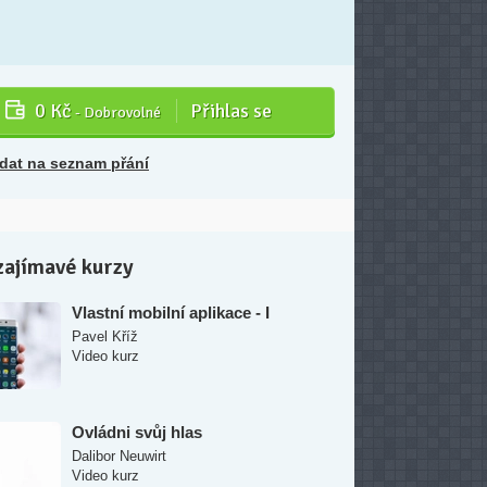
0 Kč
Přihlas se
- Dobrovolné
idat na seznam přání
zajímavé kurzy
Vlastní mobilní aplikace - I
Pavel Kříž
Video kurz
Ovládni svůj hlas
Dalibor Neuwirt
Video kurz