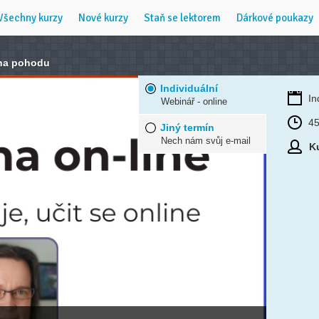
Všechny kurzy
Nové kurzy
Staň se lektorem
Dárkové poukazy
 na pohodu
Individuální
In
Webinář - online
45
Jiný termín
Nech nám svůj e-mail
Ku