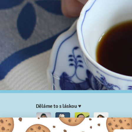
Děláme to s láskou ♥
Nela
Josef
Honza
Adam