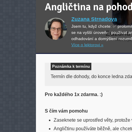
Angličtina na poho
Zuzana Strnadova
Jsem tu, když chcete: ✅ prolomi
se na vyšší úroveň✅ používat an
odhadování a domýšlení rozum
Více o lektorovi »
Poznámka k termínu
Termín dle dohody, do konce ledna zda
Pro každého 1x zdarma. :)
S čím vám pomohu
Zaseknete se uprostřed věty, protože
Angličtinu používáte běžně, ale chcete