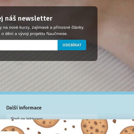
j náš newsletter
y na nové kurzy, zajímavé a přínosné články.
 o dění a vývoji projektu Naučmese.
Další informace
Staň se lektorem
Video: Jak připravit kurz na Naučmese