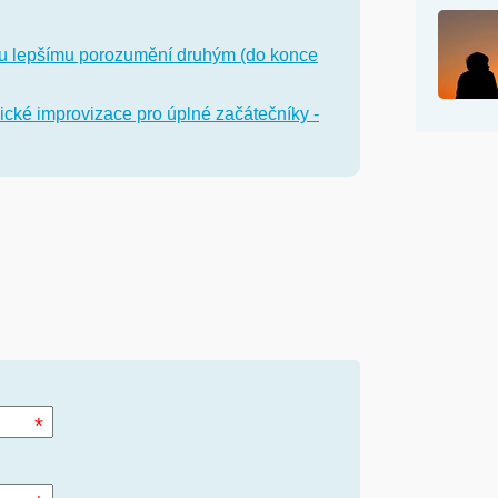
šemu lepšímu porozumění druhým (do konce
dické improvizace pro úplné začátečníky -
*