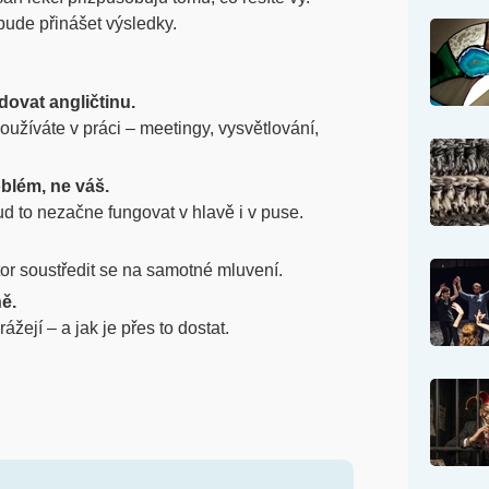
ude přinášet výsledky.
dovat angličtinu.
užíváte v práci – meetingy, vysvětlování,
blém, ne váš.
ud to nezačne fungovat v hlavě i v puse.
or soustředit se na samotné mluvení.
ě.
rážejí – a jak je přes to dostat.