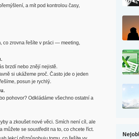
řemýšlení, a mít pod kontrolou časy,
 co zrovna řešíte v práci — meeting,
.
s brzdí nebo znějí nejistě.
avně si ukážeme proč. Často jde o jeden
ešíme, posun je rychlý.
nu.
nebo pohovor? Odkládáme všechno ostatní a
hyby a zkoušet nové věci. Smích není cíl, ale
u a můžete se soustředit na to, co chcete říct.
Nejobl
h lekcí přizpůsobuju tomu, co řešíte vy.