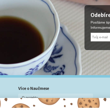
Odebíre
Posíláme tip
Informujeme
Více o Naučmese
O projektu
Blog: recenze z kurzů, rozhovory a články