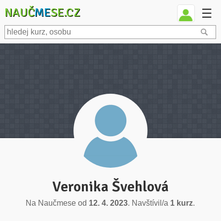
NAUČ
ME
SE.CZ
☰
Veronika Švehlová
Na Naučmese od
12. 4. 2023
. Navštívil/a
1 kurz
.