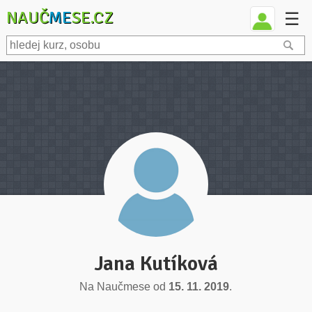
NAUČ
ME
SE.CZ
☰
Jana Kutíková
Na Naučmese od
15. 11. 2019
.