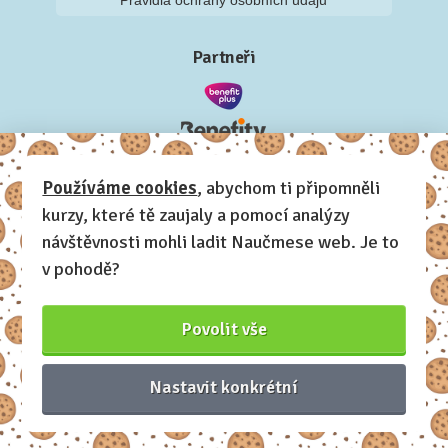
Pravidla ochrany osobních údajů
Partneři
Používáme cookies
, abychom ti připomněli
kurzy, které tě zaujaly a pomocí analýzy
návštěvnosti mohli ladit Naučmese web. Je to
v pohodě?
Povolit vše
Nastavit konkrétní
Naučmese, 2012-2026.
Sdílíme dovednosti, offline i online.