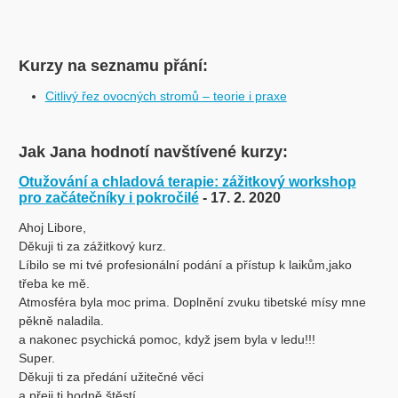
Kurzy na seznamu přání:
Citlivý řez ovocných stromů – teorie i praxe
Jak Jana hodnotí navštívené kurzy:
Otužování a chladová terapie: zážitkový workshop
pro začátečníky i pokročilé
- 17. 2. 2020
Ahoj Libore,
Děkuji ti za zážitkový kurz.
Líbilo se mi tvé profesionální podání a přístup k laikům,jako
třeba ke mě.
Atmosféra byla moc prima. Doplnění zvuku tibetské mísy mne
pěkně naladila.
a nakonec psychická pomoc, když jsem byla v ledu!!!
Super.
Děkuji ti za předání užitečné věci
a přeji ti hodně štěstí.