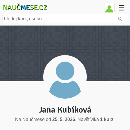
NAUČ
ME
SE.CZ
☰
Jana Kubíková
Na Naučmese od
25. 5. 2026
. Navštívil/a
1 kurz
.