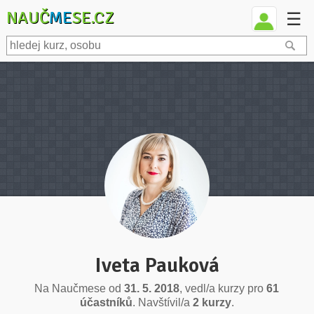
NAUČ
ME
SE.CZ
☰
Iveta Pauková
Na Naučmese od
31. 5. 2018
, vedl/a kurzy pro
61
účastníků
. Navštívil/a
2 kurzy
.