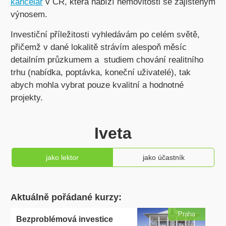
kancelář
v ČR, která nabízí nemovitosti se zajištěným
výnosem.
Investiční příležitosti vyhledávám po celém světě,
přičemž v dané lokalitě strávím alespoň měsíc
detailním průzkumem a studiem chování realitního
trhu (nabídka, poptávka, koneční uživatelé), tak
abych mohla vybrat pouze kvalitní a hodnotné
projekty.
Iveta
jako lektor
jako účastník
Aktuálně pořádané kurzy:
Praha
Bezproblémová investice