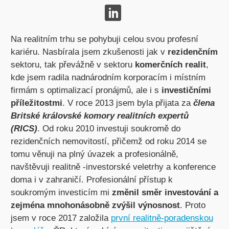
Na realitním trhu se pohybuji celou svou profesní
kariéru. Nasbírala jsem zkušenosti jak v
rezidenčním
sektoru, tak převážně v sektoru
komerčních realit
,
kde jsem radila nadnárodním korporacím i místním
firmám s optimalizací pronájmů, ale i s
investičními
příležitostmi
. V roce 2013 jsem byla přijata za
člena
Britské královské komory realitních expertů
(RICS)
. Od roku 2010 investuji soukromě do
rezidenčních nemovitostí, přičemž od roku 2014 se
tomu věnuji na plný úvazek a profesionálně,
navštěvuji realitně -investorské veletrhy a konference
doma i v zahraničí. Profesionální přístup k
soukromým investicím mi
změnil směr investování a
zejména mnohonásobně zvýšil výnosnost
. Proto
jsem v roce 2017 založila
první realitně-poradenskou