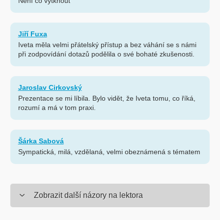
Není co vytknout
Jiří Fuxa
Iveta měla velmi přátelský přístup a bez váhání se s námi
při zodpovídání dotazů podělila o své bohaté zkušenosti.
Jaroslav Cirkovský
Prezentace se mi líbila. Bylo vidět, že Iveta tomu, co říká,
rozumí a má v tom praxi.
Šárka Sabová
Sympatická, milá, vzdělaná, velmi obeznámená s tématem
Zobrazit další názory na lektora