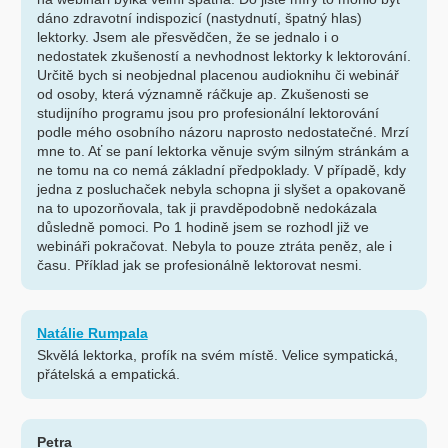
dáno zdravotní indispozicí (nastydnutí, špatný hlas)
lektorky. Jsem ale přesvědčen, že se jednalo i o
nedostatek zkušeností a nevhodnost lektorky k lektorování.
Určitě bych si neobjednal placenou audioknihu či webinář
od osoby, která významně ráčkuje ap. Zkušenosti se
studijního programu jsou pro profesionální lektorování
podle mého osobního názoru naprosto nedostatečné. Mrzí
mne to. Ať se paní lektorka věnuje svým silným stránkám a
ne tomu na co nemá základní předpoklady. V případě, kdy
jedna z posluchaček nebyla schopna ji slyšet a opakovaně
na to upozorňovala, tak ji pravděpodobně nedokázala
důsledně pomoci. Po 1 hodině jsem se rozhodl již ve
webináři pokračovat. Nebyla to pouze ztráta peněz, ale i
času. Příklad jak se profesionálně lektorovat nesmi.
Natálie Rumpala
Skvělá lektorka, profík na svém místě. Velice sympatická,
přátelská a empatická.
Petra