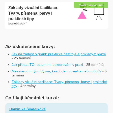
Webinář - online
Základy vizuální facilitace:
Tvary, písmena, barvy i
praktické tipy
Individuální
Již uskutečněné kurzy:
Jak na žádost o grant: praktické nástroje a příklady z praxe
- 25 termínů
Jak předat TO, co umím: Lektorování v praxi
- 25 termínů
Mezinárodní tým: Výzva, každodenní realita nebo obojí?
- 6
termínů
Základy vizuální facilitace: Tvary, písmena, barvy i praktické
tipy
- 4 termíny
Co říkají účastníci kurzů:
Dominika Šindelková