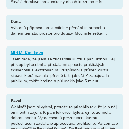
Skvělá domluva, srozumitelný obsah kurzu na míru.
Dana
Výborná příprava, srozumitelné předání informací o
daném tématu, prostor pro dotazy. Moc milé setkání.
Miri M. Kralikova
Jsem ráda, že jsem se zúčastnila kurzu s paní Ilonou. Její
přístup byl osobní a předala mi spoustu praktických
zkušeností s lektorováním. Přizpůsobila průběh kurzu
situaci, která nastala, přesně tak, jak učí. A zapojovala
publikum, takže hodina a půl utekla jako 5 minut.
Pavel
Webinář jsem si vybral, protože to působilo tak, že je o něj
eminentní zájem. K paní lektorce, bylo zřejmé, že měla
dobrou snahu. Vypracovaná prezentace, kterou
posluchačům zaslala je zpracována přehledně. Perzentace
na webináři bylka velmi špatná. Do jisté míry to mohlo být