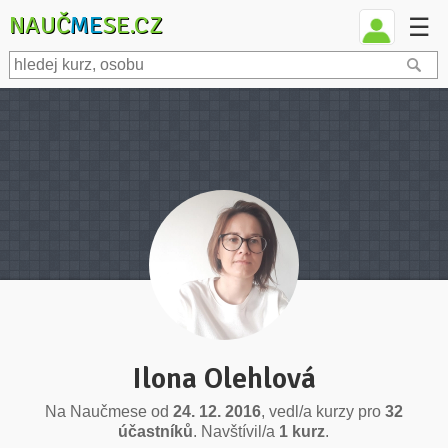
NAUČ
ME
SE.CZ
☰
Ilona Olehlová
Na Naučmese od
24. 12. 2016
, vedl/a kurzy pro
32
účastníků
. Navštívil/a
1 kurz
.