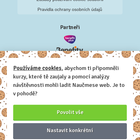
Pravidla ochrany osobních údajů
Partneři
Používáme cookies
, abychom ti připomněli
kurzy, které tě zaujaly a pomocí analýzy
návštěvnosti mohli ladit Naučmese web. Je to
v pohodě?
Povolit vše
Nastavit konkrétní
Naučmese, 2012-2026.
Sdílíme dovednosti, offline i online.