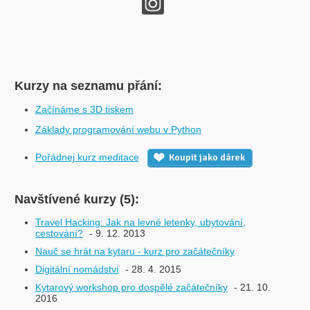
Kurzy na seznamu přání:
Začínáme s 3D tiskem
Základy programování webu v Python
Pořádnej kurz meditace
Koupit jako dárek
Navštívené kurzy (5):
Travel Hacking: Jak na levné letenky, ubytování,
cestování?
- 9. 12. 2013
Nauč se hrát na kytaru - kurz pro začátečníky
Digitální nomádství
- 28. 4. 2015
Kytarový workshop pro dospělé začátečníky
- 21. 10.
2016