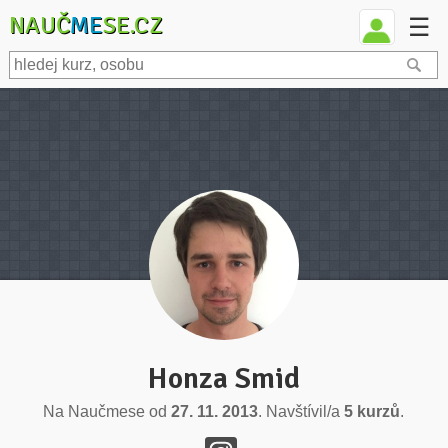
NAUČ
ME
SE.CZ
☰
Honza Smid
Na Naučmese od
27. 11. 2013
. Navštívil/a
5 kurzů
.