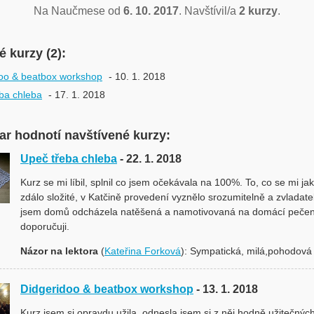
Na Naučmese od
6. 10. 2017
. Navštívil/a
2 kurzy
.
 kurzy (2):
oo & beatbox workshop
- 10. 1. 2018
ba chleba
- 17. 1. 2018
r hodnotí navštívené kurzy:
Upeč třeba chleba
- 22. 1. 2018
Kurz se mi líbil, splnil co jsem očekávala na 100%. To, co se mi j
zdálo složité, v Katčině provedení vyznělo srozumitelně a zvladate
jsem domů odcházela natěšená a namotivovaná na domácí pečení.
doporučuji.
Názor na lektora
(
Kateřina Forková
): Sympatická, milá,pohodová 
Didgeridoo & beatbox workshop
- 13. 1. 2018
Kurz jsem si opravdu užila, odnesla jsem si z něj hodně užitečnýc