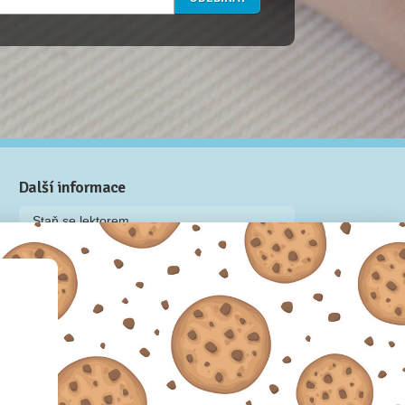
Další informace
Staň se lektorem
Video: Jak připravit kurz na Naučmese
Často kladené dotazy
Dárkové poukazy
Podmínky užívání
Obchodní podmínky
Zásady používání cookie souborů