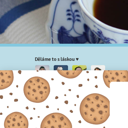
Děláme to s láskou ♥
Nela
Josef
Honza
Adam