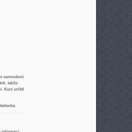
ako samoukovi
lně, takže
 Kurz určitě
lektorka
h informací