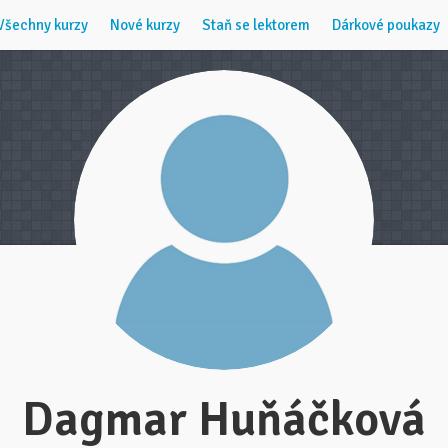
Všechny kurzy
Nové kurzy
Staň se lektorem
Dárkové poukazy
Dagmar Huňáčková