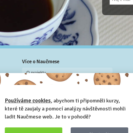
Více o Naučmese
O projektu
Blog: recenze z kurzů, rozhovory a články
Historky z kurzů
Používáme cookies
, abychom ti připomněli kurzy,
Příběh Naučmese
které tě zaujaly a pomocí analýzy návštěvnosti mohli
Naučmese festivaly
ladit Naučmese web. Je to v pohodě?
Náš systém pro vaši firmu
Prostory pro pořádání kurzů