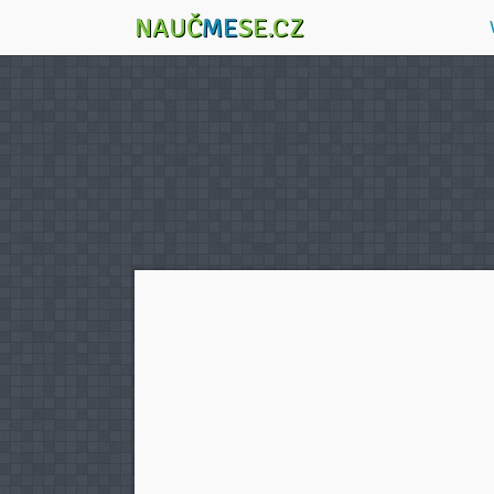
NAUČ
ME
SE.CZ