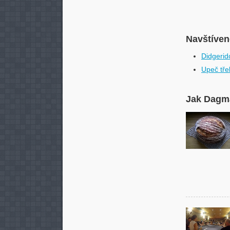
Navštívené
Didgerid
Upeč tře
Jak Dagma