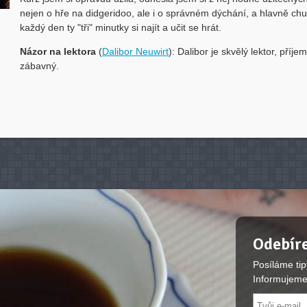
nejen o hře na didgeridoo, ale i o správném dýchání, a hlavně ch
každý den ty "tři" minutky si najít a učit se hrát.
Názor na lektora
(
Dalibor Neuwirt
): Dalibor je skvělý lektor, příje
zábavný.
Odebíre
Posíláme tip
Informujeme