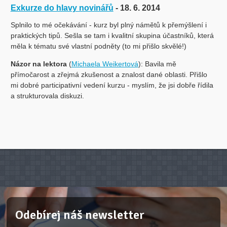
Exkurze do hlavy novinářů
- 18. 6. 2014
Splnilo to mé očekávání - kurz byl plný námětů k přemýšlení i
praktických tipů. Sešla se tam i kvalitní skupina účastníků, která
měla k tématu své vlastní podněty (to mi přišlo skvělé!)
Názor na lektora
(
Michaela Weikertová
): Bavila mě
přímočarost a zřejmá zkušenost a znalost dané oblasti. Přišlo
mi dobré participativní vedení kurzu - myslím, že jsi dobře řídila
a strukturovala diskuzi.
Odebírej náš newsletter