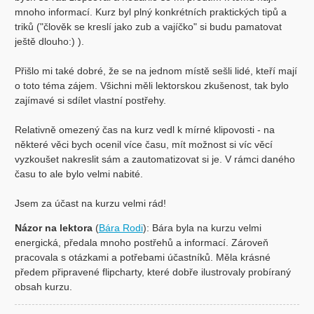
mnoho informací. Kurz byl plný konkrétních praktických tipů a
triků ("člověk se kreslí jako zub a vajíčko" si budu pamatovat
ještě dlouho:) ).
Přišlo mi také dobré, že se na jednom místě sešli lidé, kteří mají
o toto téma zájem. Všichni měli lektorskou zkušenost, tak bylo
zajímavé si sdílet vlastní postřehy.
Relativně omezený čas na kurz vedl k mírné klipovosti - na
některé věci bych ocenil více času, mít možnost si víc věcí
vyzkoušet nakreslit sám a zautomatizovat si je. V rámci daného
času to ale bylo velmi nabité.
Jsem za účast na kurzu velmi rád!
Názor na lektora
(
Bára Rodi
): Bára byla na kurzu velmi
energická, předala mnoho postřehů a informací. Zároveň
pracovala s otázkami a potřebami účastníků. Měla krásné
předem připravené flipcharty, které dobře ilustrovaly probíraný
obsah kurzu.