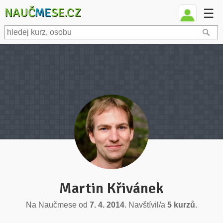
NAUČ
ME
SE.CZ
☰
Martin Křivánek
Na Naučmese od
7. 4. 2014
. Navštívil/a
5 kurzů
.