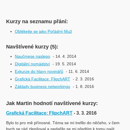
Kurzy na seznamu přání:
Oblékejte se jako Pořádný Muž
Navštívené kurzy (5):
Naučmese naslepo
- 14. 4. 2014
Digitální nomádství
- 19. 5. 2014
Exkurze do hlavy novinářů
- 11. 6. 2014
Grafická Facilitace: FlipchART
- 2. 3. 2016
Základy business networkingu
- 1. 8. 2016
Jak Martin hodnotí navštívené kurzy:
Grafická Facilitace: FlipchART
- 3. 3. 2016
Bylo to pro mě přínosné. Téma se mi trefilo do něčeho, v čem
bych se rád zlepšoval a nedařilo se mi předtím k tomu najít