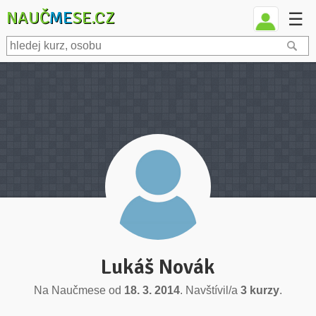
NAUČ
ME
SE.CZ
☰
Lukáš Novák
Na Naučmese od
18. 3. 2014
. Navštívil/a
3 kurzy
.