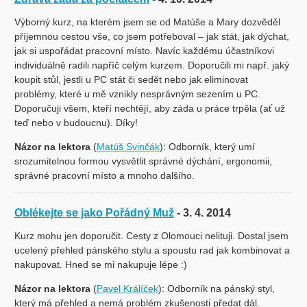
Výborný kurz, na kterém jsem se od Matúše a Mary dozvěděl
příjemnou cestou vše, co jsem potřeboval – jak stát, jak dýchat,
jak si uspořádat pracovní místo. Navíc každému účastníkovi
individuálně radili napříč celým kurzem. Doporučili mi např. jaký
koupit stůl, jestli u PC stát či sedět nebo jak eliminovat
problémy, které u mě vznikly nesprávným sezením u PC.
Doporučuji všem, kteří nechtějí, aby záda u práce trpěla (ať už
teď nebo v budoucnu). Díky!
Názor na lektora
(
Matúš Svinčák
): Odborník, který umí
srozumitelnou formou vysvětlit správné dýchání, ergonomii,
správné pracovní místo a mnoho dalšího.
Oblékejte se jako Pořádný Muž
- 3. 4. 2014
Kurz mohu jen doporučit. Cesty z Olomouci nelituji. Dostal jsem
ucelený přehled pánského stylu a spoustu rad jak kombinovat a
nakupovat. Hned se mi nakupuje lépe :)
Názor na lektora
(
Pavel Králíček
): Odborník na pánský styl,
který má přehled a nemá problém zkušenosti předat dál.