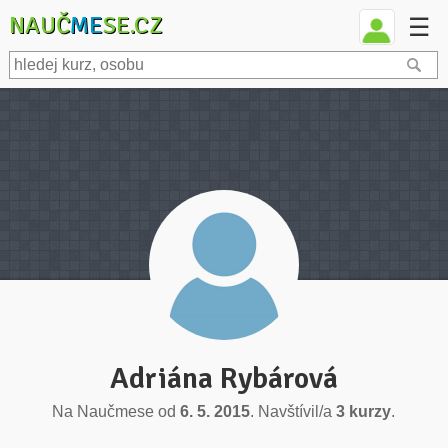
NAUČ
ME
SE.CZ
☰
Adriána Rybárová
Na Naučmese od
6. 5. 2015
. Navštívil/a
3 kurzy
.