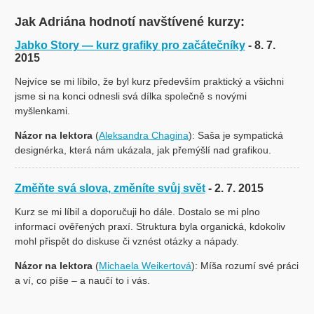
Jak Adriána hodnotí navštívené kurzy:
Jabko Story — kurz grafiky pro začátečníky
- 8. 7.
2015
Nejvíce se mi líbilo, že byl kurz především praktický a všichni
jsme si na konci odnesli svá dílka společně s novými
myšlenkami.
Názor na lektora
(
Aleksandra Chagina
): Saša je sympatická
designérka, která nám ukázala, jak přemýšlí nad grafikou.
Změňte svá slova, změníte svůj svět
- 2. 7. 2015
Kurz se mi líbil a doporučuji ho dále. Dostalo se mi plno
informací ověřených praxí. Struktura byla organická, kdokoliv
mohl přispět do diskuse či vznést otázky a nápady.
Názor na lektora
(
Michaela Weikertová
): Míša rozumí své práci
a ví, co píše – a naučí to i vás.