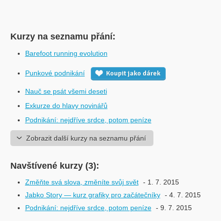
Kurzy na seznamu přání:
Barefoot running evolution
Punkové podnikání
Koupit jako dárek
Nauč se psát všemi deseti
Exkurze do hlavy novinářů
Podnikání: nejdříve srdce, potom peníze
Zobrazit další kurzy na seznamu přání
Navštívené kurzy (3):
Změňte svá slova, změníte svůj svět
- 1. 7. 2015
Jabko Story — kurz grafiky pro začátečníky
- 4. 7. 2015
Podnikání: nejdříve srdce, potom peníze
- 9. 7. 2015