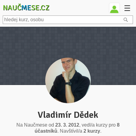
NAUČ
ME
SE.CZ
☰
Vladimír Dědek
Na Naučmese od
23. 3. 2012
, vedl/a kurzy pro
8
účastníků
. Navštívil/a
2 kurzy
.