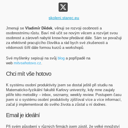
skoleni.starec.eu
Jmenuji se
Vladimír Dědek
, věnuji se rozvoji osobnosti a
osobnostnímu růstu. Baví mě učit se novým věcem a rozvíjet svou
osobnost a zároveň nabyté know-how předávat dále. Sám se považuji
za efektivně pracujícího člověka a rád bych své zkušenosti a
vědomosti šířil dále formou kurzů a workshopů.
Své myšlenky sepisuji na svůj
blog
a popřípadě na
web
mitvsehotovo.cz
.
Chci mít vše hotovo
K systému osobní produktivity jsem se dostal ještě při studiu na
Matematicko-fyzikální fakultě Karlovy univerzity, kdy mne zaujaly
pilíře této metodiky – inbox, seznamy, weekly review. Postupem času
jsem si o systému osobní produktivity zjišťoval více a více informací,
začal ji implementovat do svého života a zůstal u ní dodnes.
Email je ideální
Při svém působení v různých firmách jsem zjistil, že velké množství