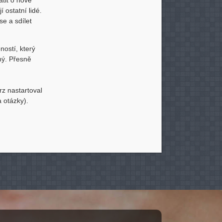
atit o nové
í ostatní lidé.
e a sdílet
ností, který
ný. Přesně
z nastartoval
a otázky).