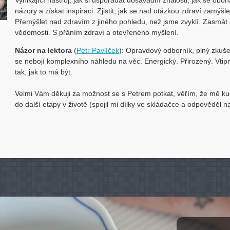
Vynikající nástroj, jak si uspořádat dosavadní znalosti, jak se oboh
názory a získat inspiraci. Zjistit, jak se nad otázkou zdraví zamýšlej
Přemýšlet nad zdravím z jiného pohledu, než jsme zvyklí. Zasmát s
vědomosti. S přáním zdraví a otevřeného myšlení.
Názor na lektora
(
Petr Pavlíček
): Opravdový odborník, plný zkuše
se nebojí komplexního náhledu na věc. Energický. Přirozený. Vtip
tak, jak to má být.
Velmi Vám děkuji za možnost se s Petrem potkat, věřím, že mě kur
do další etapy v životě (spojil mi dílky ve skládačce a odpověděl n