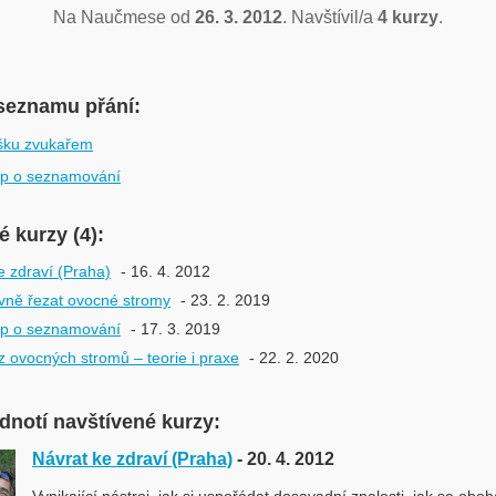
Na Naučmese od
26. 3. 2012
. Navštívil/a
4 kurzy
.
seznamu přání:
šku zvukařem
p o seznamování
 kurzy (4):
e zdraví (Praha)
- 16. 4. 2012
vně řezat ovocné stromy
- 23. 2. 2019
p o seznamování
- 17. 3. 2019
ez ovocných stromů – teorie i praxe
- 22. 2. 2020
odnotí navštívené kurzy:
Návrat ke zdraví (Praha)
- 20. 4. 2012