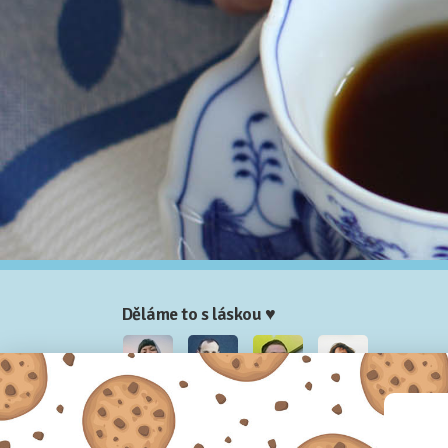
Děláme to s láskou ♥
Nela
Josef
Honza
Adam