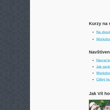
Kurzy na 
Na zkou
Worksho
Navštívené
Návrat k
Jak sprá
Worksho
Citlivý ř
Jak Vít h