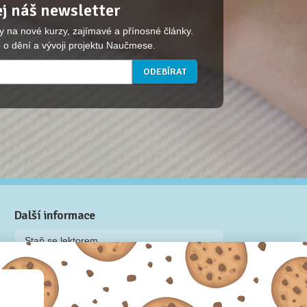
j náš newsletter
y na nové kurzy, zajímavé a přínosné články.
 o dění a vývoji projektu Naučmese.
Další informace
Staň se lektorem
Video: Jak připravit kurz na Naučmese
Často kladené dotazy
Dárkové poukazy