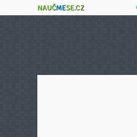
NAUČ
ME
SE.CZ