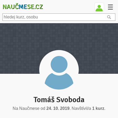
NAUČ
ME
SE.CZ
☰
Tomáš Svoboda
Na Naučmese od
24. 10. 2019
. Navštívil/a
1 kurz
.