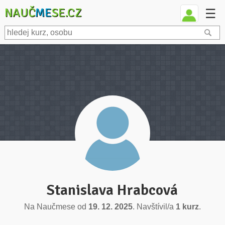
NAUČ
ME
SE.CZ
☰
Stanislava Hrabcová
Na Naučmese od
19. 12. 2025
. Navštívil/a
1 kurz
.