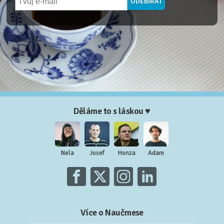
Děláme to s láskou ♥
Nela
Josef
Honza
Adam
Více o Naučmese