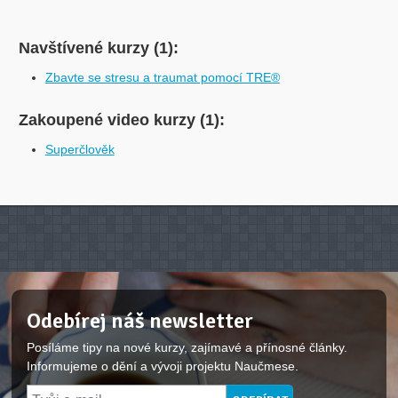
Navštívené kurzy (1):
Zbavte se stresu a traumat pomocí TRE®
Zakoupené video kurzy (1):
Superčlověk
Odebírej náš newsletter
Posíláme tipy na nové kurzy, zajímavé a přínosné články.
Informujeme o dění a vývoji projektu Naučmese.