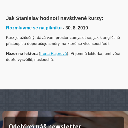
Jak Stanislav hodnotí navštívené kurzy:
Rozmluvme se na pikniku
- 30. 8. 2019
Kurz je užitečný, dává vám prostor zamyslet se, jak k angličtině
přistoupit a doporučuje směry, na které se více soustředit
Názor na lektora
(
Irena Pajerová
): Příjemná lektorka, umí věci
dobře vysvětlit, naslouchá.
Odebírej náš newsletter