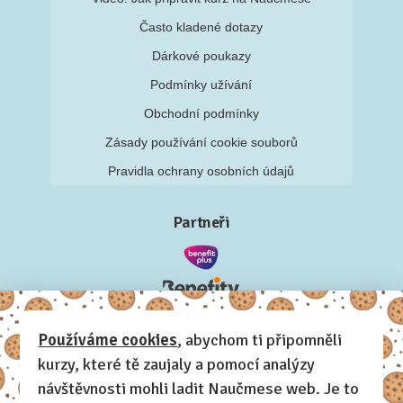
Často kladené dotazy
Dárkové poukazy
Podmínky užívání
Obchodní podmínky
Zásady používání cookie souborů
Pravidla ochrany osobních údajů
Partneři
Používáme cookies
, abychom ti připomněli
kurzy, které tě zaujaly a pomocí analýzy
návštěvnosti mohli ladit Naučmese web. Je to