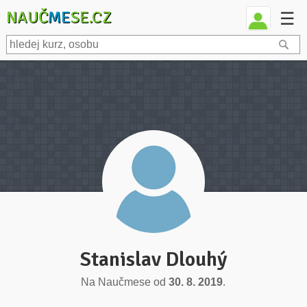
NAUČ
ME
SE.CZ
☰
Stanislav Dlouhý
Na Naučmese od
30. 8. 2019
.