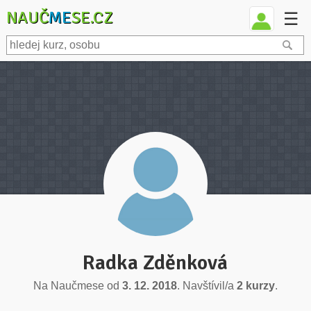
NAUČ
ME
SE.CZ
☰
Radka Zděnková
Na Naučmese od
3. 12. 2018
. Navštívil/a
2 kurzy
.