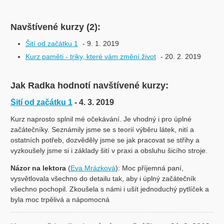
Navštívené kurzy (2):
Šití od začátku 1
- 9. 1. 2019
Kurz paměti - triky, které vám změní život
- 20. 2. 2019
Jak Radka hodnotí navštívené kurzy:
Šití od začátku 1
- 4. 3. 2019
Kurz naprosto splnil mé očekávání. Je vhodný i pro úplné
začátečníky. Seznámily jsme se s teorií výběru látek, nití a
ostatních potřeb, dozvěděly jsme se jak pracovat se střihy a
vyzkoušely jsme si i základy šití v praxi a obsluhu šicího stroje.
Názor na lektora
(
Eva Mrázková
): Moc příjemná paní,
vysvětlovala všechno do detailu tak, aby i úplný začátečník
všechno pochopil. Zkoušela s námi i ušít jednoduchý pytlíček a
byla moc trpělivá a nápomocná