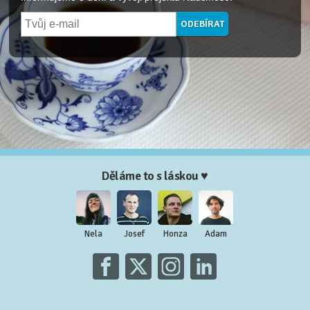
Děláme to s láskou ♥
Nela
Josef
Honza
Adam