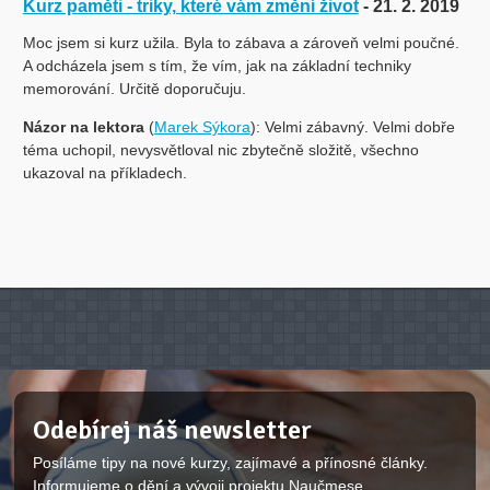
Kurz paměti - triky, které vám změní život
- 21. 2. 2019
Moc jsem si kurz užila. Byla to zábava a zároveň velmi poučné.
A odcházela jsem s tím, že vím, jak na základní techniky
memorování. Určitě doporučuju.
Názor na lektora
(
Marek Sýkora
): Velmi zábavný. Velmi dobře
téma uchopil, nevysvětloval nic zbytečně složitě, všechno
ukazoval na příkladech.
Odebírej náš newsletter
Posíláme tipy na nové kurzy, zajímavé a přínosné články.
Informujeme o dění a vývoji projektu Naučmese.