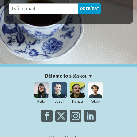
Děláme to s láskou ♥
Nela
Josef
Honza
Adam