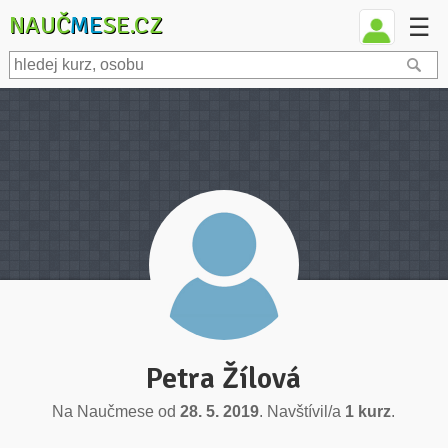
NAUČ
ME
SE.CZ
☰
Petra Žílová
Na Naučmese od
28. 5. 2019
. Navštívil/a
1 kurz
.