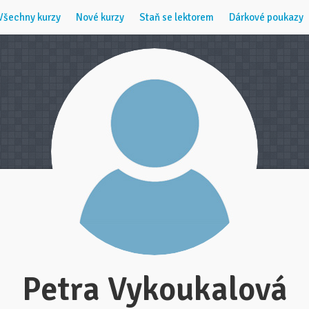
Všechny kurzy
Nové kurzy
Staň se lektorem
Dárkové poukazy
Petra Vykoukalová