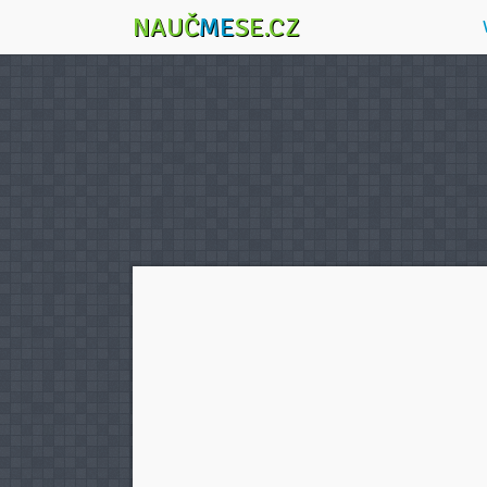
NAUČ
ME
SE.CZ