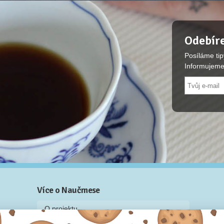
Odebíre
Posíláme tip
Informujeme
Více o Naučmese
O projektu