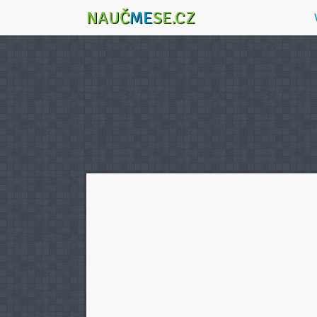
NAUČ
ME
SE.CZ