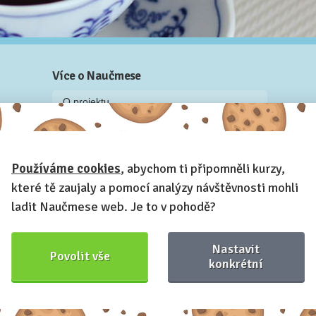
Více o Naučmese
O projektu
Blog: recenze z kurzů, rozhovory a články
Historky z kurzů
Používáme cookies
, abychom ti připomněli kurzy,
Příběh Naučmese
které tě zaujaly a pomocí analýzy návštěvnosti mohli
Naučmese festivaly
ladit Naučmese web. Je to v pohodě?
Náš systém pro vaši firmu
Prostory pro pořádání kurzů
Nastavit
Povolit vše
Kontakt a fakturační údaje
konkrétní
Naučmese,