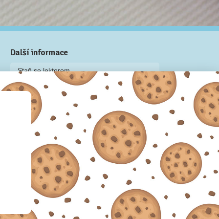
Další informace
Staň se lektorem
Video: Jak připravit kurz na Naučmese
Často kladené dotazy
Dárkové poukazy
Podmínky užívání
Obchodní podmínky
Zásady používání cookie souborů
Pravidla ochrany osobních údajů
 2012-2026.
Sdílíme dovednosti, offline i online.