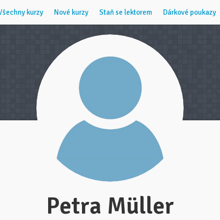
Všechny kurzy
Nové kurzy
Staň se lektorem
Dárkové poukazy
Petra Müller