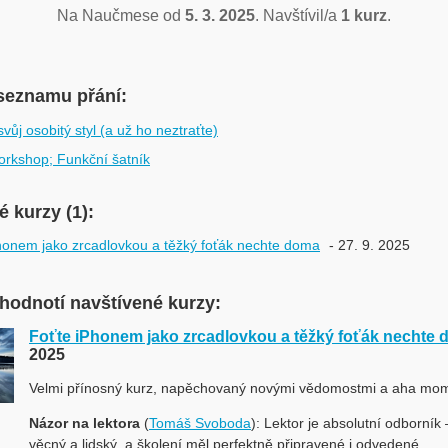
Na Naučmese od
5. 3. 2025
. Navštívil/a
1 kurz
.
seznamu přání:
vůj osobitý styl (a už ho neztraťte)
rkshop; Funkční šatník
 kurzy (1):
honem jako zrcadlovkou a těžký foťák nechte doma
- 27. 9. 2025
 hodnotí navštívené kurzy:
Foťte iPhonem jako zrcadlovkou a těžký foťák nechte
2025
Velmi přínosný kurz, napěchovaný novými vědomostmi a aha mom
Názor na lektora
(
Tomáš Svoboda
): Lektor je absolutní odborník 
věcný a lidský, a školení měl perfektně připravené i odvedené.