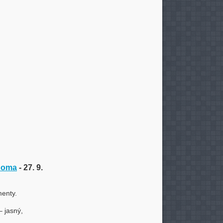
 doma
- 27. 9.
enty.
– jasný,