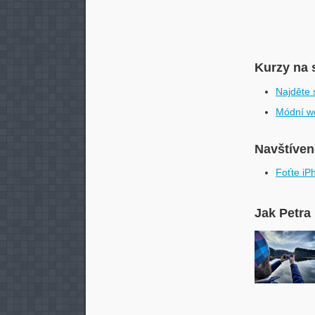
Kurzy na 
Najděte s
Módní wo
Navštívené
Foťte iP
Jak Petra