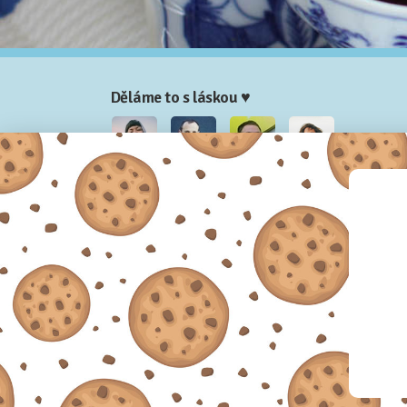
Děláme to s láskou ♥
Nela
Josef
Honza
Adam
Partneři