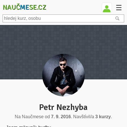
NAUČ
ME
SE.CZ
☰
Petr Nezhyba
Na Naučmese od
7. 9. 2016
. Navštívil/a
3 kurzy
.