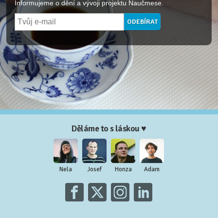
Informujeme o dění a vývoji projektu Naučmese.
Děláme to s láskou ♥
Nela
Josef
Honza
Adam