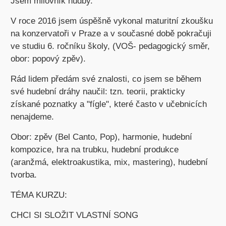
Jsem milovník hudby.
V roce 2016 jsem úspěšně vykonal maturitní zkoušku
na konzervatoři v Praze a v současné době pokračuji
ve studiu 6. ročníku školy, (VOŠ- pedagogický směr,
obor: popový zpěv).
Rád lidem předám své znalosti, co jsem se během
své hudební dráhy naučil: tzn. teorii, prakticky
získané poznatky a "fígle", které často v učebnicích
nenajdeme.
Obor: zpěv (Bel Canto, Pop), harmonie, hudební
kompozice, hra na trubku, hudební produkce
(aranžmá, elektroakustika, mix, mastering), hudební
tvorba.
TÉMA KURZU:
CHCI SI SLOŽIT VLASTNÍ SONG