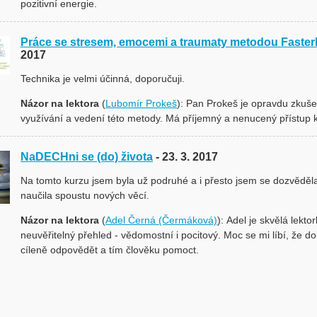
pozitivní energie.
Práce se stresem, emocemi a traumaty metodou Faste
2017
Technika je velmi účinná, doporučuji.
Názor na lektora
(
Lubomír Prokeš
): Pan Prokeš je opravdu zkuš
využívání a vedení této metody. Má příjemný a nenucený přístup ke
NaDECHni se (do) života
- 23. 3. 2017
Na tomto kurzu jsem byla už podruhé a i přesto jsem se dozvěděl
naučila spoustu nových věcí.
Názor na lektora
(
Adel Černá (Čermáková)
): Adel je skvělá lekto
neuvěřitelný přehled - vědomostní i pocitový. Moc se mi líbí, že d
cíleně odpovědět a tím člověku pomoct.