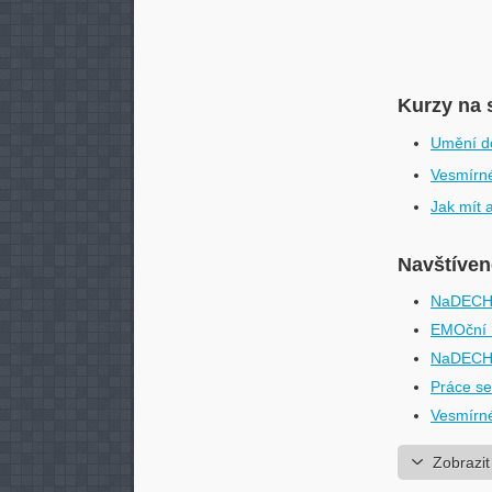
Kurzy na 
Umění d
Vesmírn
Jak mít a
Navštívené
NaDECHni
EMOční 
NaDECHni
Práce s
Vesmírn
Zobrazit