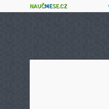
NAUČ
ME
SE.CZ