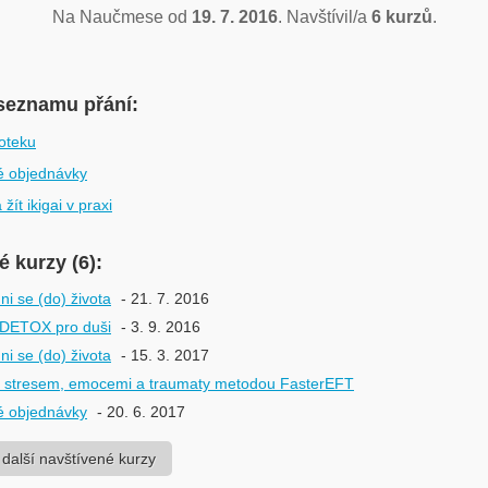
Na Naučmese od
19. 7. 2016
. Navštívil/a
6 kurzů
.
seznamu přání:
oteku
é objednávky
 žít ikigai v praxi
 kurzy (6):
 se (do) života
- 21. 7. 2016
DETOX pro duši
- 3. 9. 2016
 se (do) života
- 15. 3. 2017
e stresem, emocemi a traumaty metodou FasterEFT
é objednávky
- 20. 6. 2017
 další navštívené kurzy