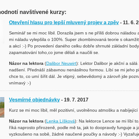
hodnotí navštívené kurzy:
Otevření hlasu pro lepší mluvený projev a zpěv
- 11. 6. 
Seminář se mi moc líbil. Dorazila jsem s ne příliš dobrou náladou 
mi náladu vylepšila o 100%. Super zkombinovaná teorie s okamži
a akcí :-) Po provedení daného celku dobře shrnuté základní body,
zapamatování toho,co jsme dělali a naučili se.
Názor na lektora
(
Dalibor Neuwirt
): Lektor Dalibor je akční a sálá 
nadšení. Přednáší zábavnou nenásilnou formou. Líbí se mi jeho př
chce to, co umí šířit dál. Je vtipný, sebevědomý a zárovň jde pozna
vnímavý :-)
Vesmírné objednávky
- 19. 7. 2017
Kurz se mi moc líbil, měl pozitivní, uvolněnou atmošku a nabíjející
Názor na lektora
(
Lenka Líšková
): Na lektorce Lence se mi líbí t
říká naprosto přirozeně, podle mě ta, jak to doopravdy funguje a j
vyzkoušeno na sobě, žádné naučené poučky a návody :-) Vyzařuje