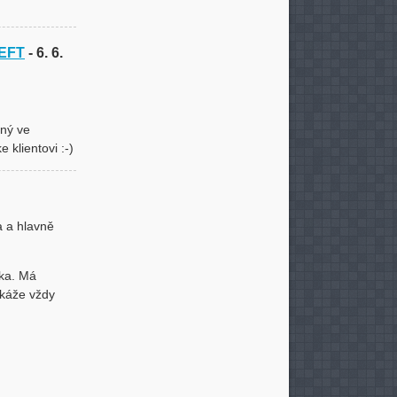
rEFT
- 6. 6.
ený ve
 klientovi :-)
a a hlavně
rka. Má
okáže vždy