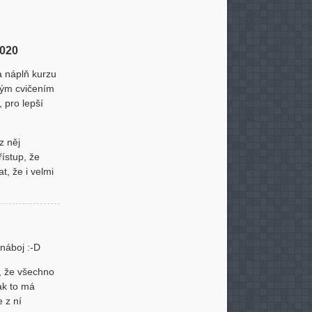
2020
a náplň kurzu
tým cvičením
 pro lepší
z něj
ístup, že
t, že i velmi
 náboj :-D
o, že všechno
ak to má
 z ní