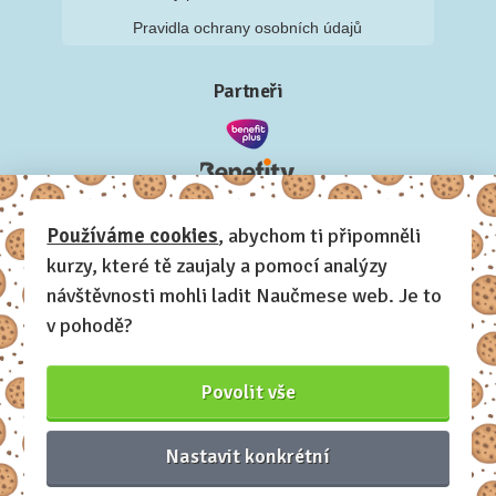
Pravidla ochrany osobních údajů
Partneři
Používáme cookies
, abychom ti připomněli
kurzy, které tě zaujaly a pomocí analýzy
návštěvnosti mohli ladit Naučmese web. Je to
v pohodě?
Povolit vše
Nastavit konkrétní
Naučmese, 2012-2026.
Sdílíme dovednosti, offline i online.