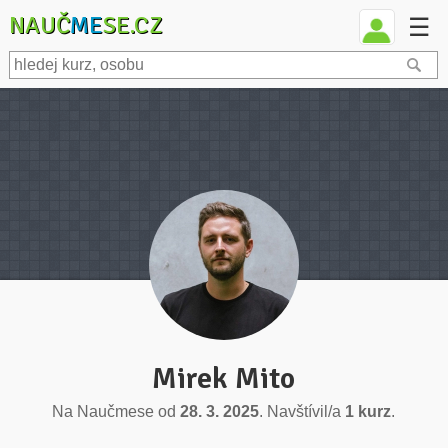
NAUČ
ME
SE.CZ
☰
Mirek Mito
Na Naučmese od
28. 3. 2025
. Navštívil/a
1 kurz
.