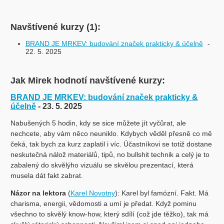
Navštívené kurzy (1):
BRAND JE MRKEV: budování značek prakticky & účelně
-
22. 5. 2025
Jak Mirek hodnotí navštívené kurzy:
BRAND JE MRKEV: budování značek prakticky &
účelně
- 23. 5. 2025
Nabušených 5 hodin, kdy se sice můžete jít vyčůrat, ale
nechcete, aby vám něco neuniklo. Kdybych věděl přesně co mě
čeká, tak bych za kurz zaplatil i víc. Účastníkovi se totiž dostane
neskutečná nálož materiálů, tipů, no bullshit technik a celý je to
zabalený do skvělýho vizuálu se skvělou prezentací, která
musela dát fakt zabrat.
Názor na lektora
(
Karel Novotny
): Karel byl famózní. Fakt. Má
charisma, energii, vědomosti a umí je předat. Když pominu
všechno to skvělý know-how, který sdílí (což jde těžko), tak má