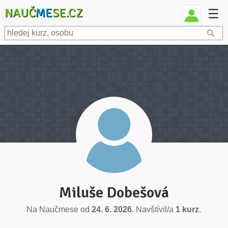
NAUČ
ME
SE.CZ
☰
Miluše Dobešová
Na Naučmese od
24. 6. 2026
. Navštívil/a
1 kurz
.