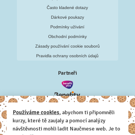
Často kladené dotazy
Dárkové poukazy
Podmínky užívání
Obchodní podmínky
Zásady používání cookie souborů
Pravidla ochrany osobních údajů
Partneři
Používáme cookies
, abychom ti připomněli
kurzy, které tě zaujaly a pomocí analýzy
návštěvnosti mohli ladit Naučmese web. Je to