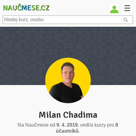
NAUČ
ME
SE.CZ
☰
Milan Chadima
Na Naučmese od
9. 4. 2019
, vedl/a kurzy pro
8
účastníků
.