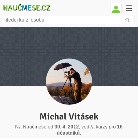
NAUČ
ME
SE.CZ
☰
Michal Vitásek
Na Naučmese od
30. 4. 2012
, vedl/a kurzy pro
16
účastníků
.