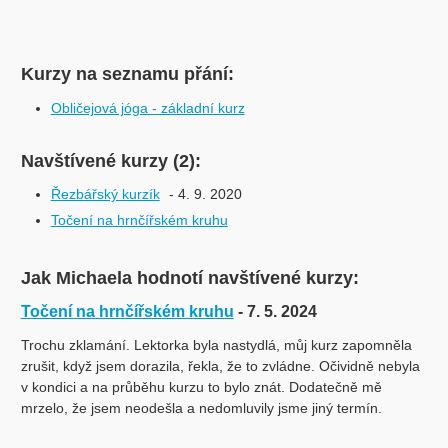
Kurzy na seznamu přání:
Obličejová jóga - základní kurz
Navštívené kurzy (2):
Řezbářský kurzík
- 4. 9. 2020
Točení na hrnčířském kruhu
Jak Michaela hodnotí navštívené kurzy:
Točení na hrnčířském kruhu
- 7. 5. 2024
Trochu zklamání. Lektorka byla nastydlá, můj kurz zapomněla
zrušit, když jsem dorazila, řekla, že to zvládne. Očividně nebyla
v kondici a na průběhu kurzu to bylo znát. Dodatečně mě
mrzelo, že jsem neodešla a nedomluvily jsme jiný termín.