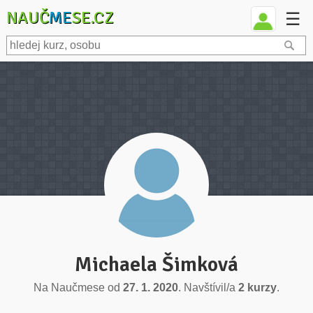
NAUČ
ME
SE.CZ
☰
Michaela Šimková
Na Naučmese od
27. 1. 2020
. Navštívil/a
2 kurzy
.