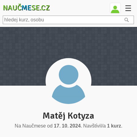
NAUČ
ME
SE.CZ
☰
Matěj Kotyza
Na Naučmese od
17. 10. 2024
. Navštívil/a
1 kurz
.